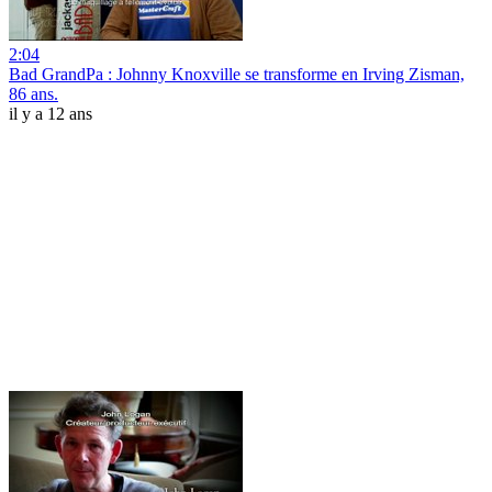
2:04
Bad GrandPa : Johnny Knoxville se transforme en Irving Zisman,
86 ans.
il y a 12 ans