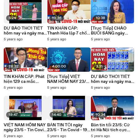
5:24
19:36
10:38
DỰ BÁO THỜI TIẾT
TIN KHẨN CẤP:
[Trực Tiếp] CHÀO
hôm nay và ngày mai
Thanh Hóa lập 7 chốt
BUỔI SÁNG ngày
25/5 - Thời tiết 3
kiểm soát để phòng
24/5 Tin tức dịch
5 years ago
5 years ago
5 years ago
ngày tới Bản tin dự
chống dịch - Bản tin
COVID-19, Thời sự
báo thời tiết đêm nay
Covid sáng 24/5
mới nhất hôm nay
VTVcab
26:32
4:00:00
3:31
TIN KHẨN CẤP: Phát
[Trực Tiếp] VIỆT
DỰ BÁO THỜI TIẾT
hiện 129 ca mắc
NAM HÔM NAY 23/5
hôm nay và ngày mai
Covid 19 mới, Hà Nội
Tin tức dịch COVID-
24/5 - Thời tiết 3
5 years ago
5 years ago
5 years ago
phong toả khẩn cấp 2
19, Thời sự mới nhất
ngày tới Bản tin dự
toà chung cư VTVcab
hôm nay
báo thời tiết đêm nay
19:47
14:40
10:34
VIỆT NAM HÔM NAY
BẢN TIN TỐI ngày
Bản tin tối 23/5: Cử
ngày 23/5 - Tin Covid
23/5 - Tin Covid - 19
tri Hà Nội tích cực
- 19 hôm nay mới
hôm nay mới nhất
tham gia bầu cử
5 years ago
5 years ago
5 years ago