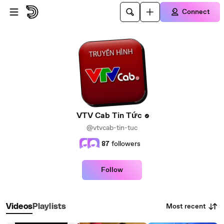
Skip to main content
Connect
VTV Cab Tin Tức
@vtvcab-tin-tuc
87
followers
Follow
Most recent
Videos
Playlists