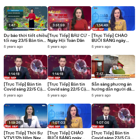
nhất Thời sự VTV1
Thời sự VTV1
VTVcab
1:47
3:51:59
1:14:49
Dự báo thời tiết chiều
[Trực Tiếp] BẦU CỬ -
[Trực Tiếp] CHÀO
tối nay 23/5 Bản tin
Ngày Hội Toàn Dân
BUỔI SÁNG ngày
dự báo thời tiết đêm
22/5 Tin tức dịch
5 years ago
5 years ago
5 years ago
nay
COVID-19, Thời sự
mới nhất hôm nay
1:14:18
1:14:18
7:17
[Trực Tiếp] Bản tin
[Trực Tiếp] Bản tin
Sẵn sàng phương án
Covid sáng 22/5 Cập
Covid sáng 22/5 Cập
hướng dẫn người dân
Nhật Liên Tục Thời
Nhật Liên Tục Thời
tự xét nghiệm nhanh
5 years ago
5 years ago
5 years ago
sự VTV1 mới nhất
sự VTV1 mới nhất
VTVcab
1:19:26
1:07:03
1:07:05
[Trực Tiếp] Thời Sự
[Trực Tiếp] CHÀO
[Trực Tiếp] Bản tin
VTV1 12h Hôm Nay
BUỔI SÁNG ngày
Covid sáng 23/5 Cập