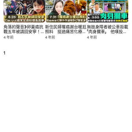
6:26
7:31
3:50
角落的聲音》卵巢癌抗
新住民婦罹癌謝台暖尪
無肢身障者被公車拒載
戰五年被請回安寧！
照料 挺過痛苦化療手
「肉身攔車」 他嘆投訴
化療70次癌末女孩盼
作滷味訴心聲惹淚｜中
5次還被司機要求掛牌
4 年前
4 年前
4 年前
環島圓夢｜中時新聞網
時新聞網
在胸前｜中時新聞網
1