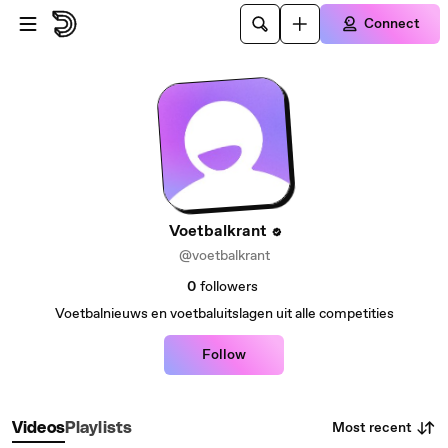
Skip to main content
Connect
Voetbalkrant
@voetbalkrant
0
followers
Voetbalnieuws en voetbaluitslagen uit alle competities
Follow
Most recent
Videos
Playlists