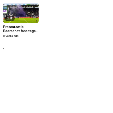
2:17
Protestactie
Beerschot fans tegen
OHL
8 years ago
1