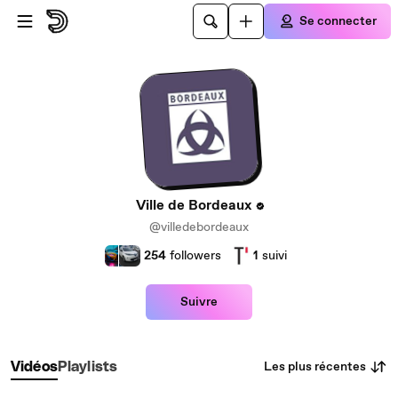
Passer au contenu principal
Se connecter
Ville de Bordeaux
@villedebordeaux
254
followers
1
suivi
Suivre
Les plus récentes
Vidéos
Playlists