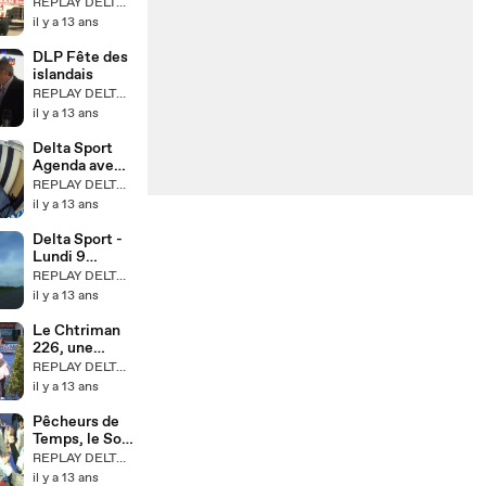
octobre 2013
REPLAY DELTA TV
il y a 13 ans
DLP Fête des
islandais
REPLAY DELTA TV
il y a 13 ans
Delta Sport
Agenda avec
Youri Kalenga
REPLAY DELTA TV
il y a 13 ans
Delta Sport -
Lundi 9
Septembre
REPLAY DELTA TV
2013
il y a 13 ans
Le Chtriman
226, une
épreuve à
REPLAY DELTA TV
affronter en
il y a 13 ans
famille.
Pêcheurs de
Temps, le Son
& Lumières de
REPLAY DELTA TV
Gravelines
il y a 13 ans