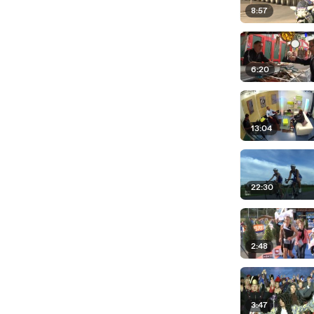
8:57
6:20
13:04
22:30
2:48
3:47