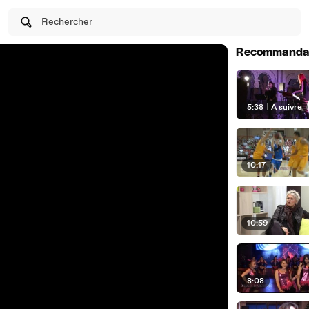
Rechercher
Recommanda
5:38
|
À suivre
10:17
10:59
8:08