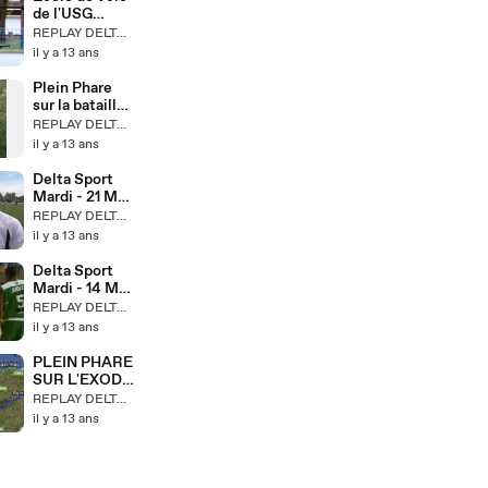
de l'USG
Cyclisme
REPLAY DELTA TV
Gravelines
il y a 13 ans
Plein Phare
sur la bataille
du cochon
REPLAY DELTA TV
noir de 1940
il y a 13 ans
Delta Sport
Mardi - 21 Mai
2013
REPLAY DELTA TV
il y a 13 ans
Delta Sport
Mardi - 14 Mai
2013
REPLAY DELTA TV
il y a 13 ans
PLEIN PHARE
SUR L'EXODE
MARITIME
REPLAY DELTA TV
il y a 13 ans