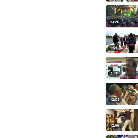
13:29
1:54
2:47
12:08
12:55