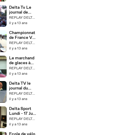
Delta Tv Le
journal de
l'été : Mardi
REPLAY DELTA TV
23 juillet 2013
il y a 13 ans
Championnat
de France Va'a
et Ocean
REPLAY DELTA TV
Racing
il y a 13 ans
Le marchand
de glaces à
Bourbourg
REPLAY DELTA TV
il y a 13 ans
Delta TV le
journal du
mercredi 26
REPLAY DELTA TV
juin 2013
il y a 13 ans
Delta Sport
Lundi - 17 Juin
2013
REPLAY DELTA TV
il y a 13 ans
Ecole de vélo