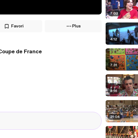
7:03
Favori
Plus
4:12
 Coupe de France
7:31
8:16
21:04