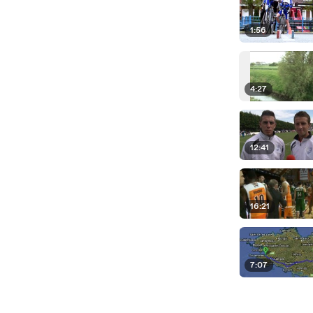
1:56
4:27
12:41
16:21
7:07