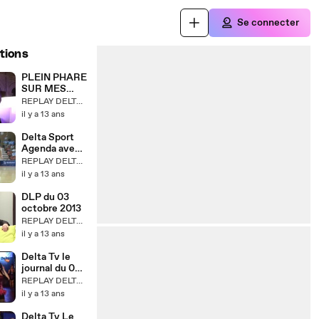
Se connecter
tions
PLEIN PHARE
SUR MES
TISSAGES DE
REPLAY DELTA TV
MOTS
il y a 13 ans
Delta Sport
Agenda avec
Jonathan
REPLAY DELTA TV
Rousselle
il y a 13 ans
DLP du 03
octobre 2013
REPLAY DELTA TV
il y a 13 ans
Delta Tv le
journal du 02
octobre 2013
REPLAY DELTA TV
il y a 13 ans
Delta Tv Le