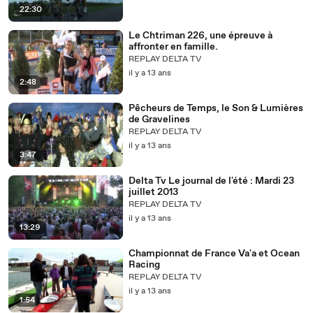
22:30
Le Chtriman 226, une épreuve à
affronter en famille.
REPLAY DELTA TV
il y a 13 ans
2:48
Pêcheurs de Temps, le Son & Lumières
de Gravelines
REPLAY DELTA TV
il y a 13 ans
3:47
Delta Tv Le journal de l'été : Mardi 23
juillet 2013
REPLAY DELTA TV
il y a 13 ans
13:29
Championnat de France Va'a et Ocean
Racing
REPLAY DELTA TV
il y a 13 ans
1:54