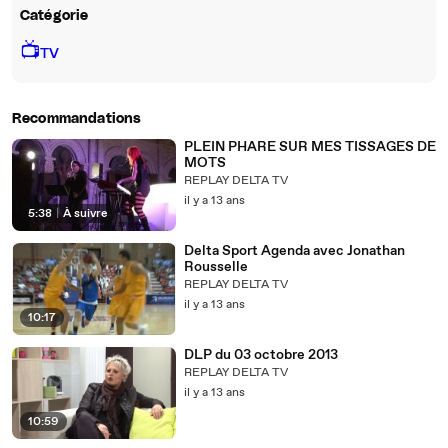
Catégorie
📺
TV
Recommandations
PLEIN PHARE SUR MES TISSAGES DE
MOTS
REPLAY DELTA TV
il y a 13 ans
5:38
|
À suivre
Delta Sport Agenda avec Jonathan
Rousselle
REPLAY DELTA TV
il y a 13 ans
10:17
DLP du 03 octobre 2013
REPLAY DELTA TV
il y a 13 ans
10:59