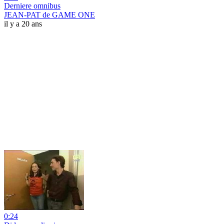
Derniere omnibus
JEAN-PAT de GAME ONE
il y a 20 ans
0:24