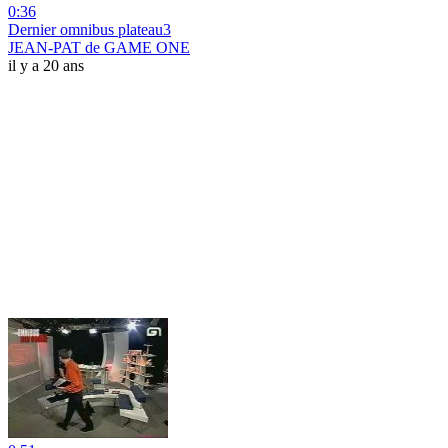
0:36
Dernier omnibus plateau3
JEAN-PAT de GAME ONE
il y a 20 ans