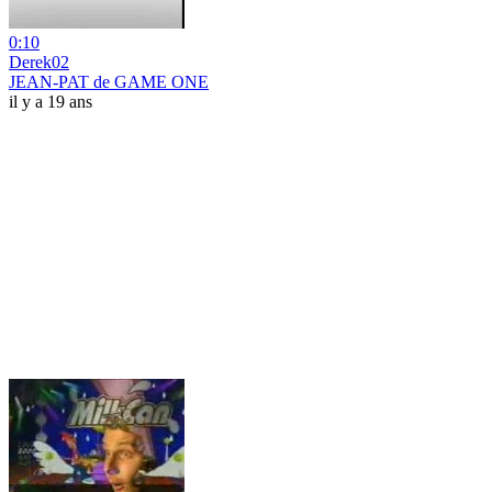
0:10
Derek02
JEAN-PAT de GAME ONE
il y a 19 ans