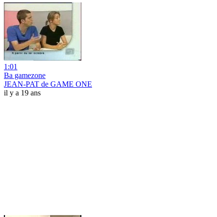
1:01
Ba gamezone
JEAN-PAT de GAME ONE
il y a 19 ans