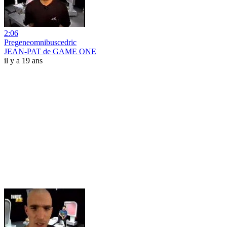
2:06
Pregeneomnibuscedric
JEAN-PAT de GAME ONE
il y a 19 ans