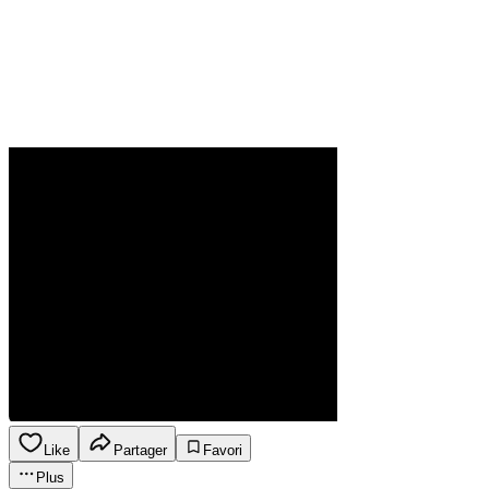
Like
Partager
Favori
Plus