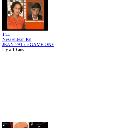
1:11
Ness et Jean Pat
JEAN-PAT de GAME ONE
il y a 19 ans