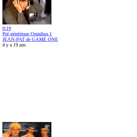
0:19
Pré-générique Omnibus 1
JEAN-PAT de GAME ONE
il y a 19 ans