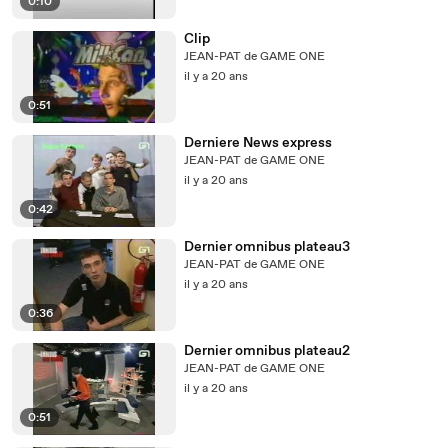
0:10
Clip
JEAN-PAT de GAME ONE
il y a 20 ans
0:51
Derniere News express
JEAN-PAT de GAME ONE
il y a 20 ans
0:42
Dernier omnibus plateau3
JEAN-PAT de GAME ONE
il y a 20 ans
0:36
Dernier omnibus plateau2
JEAN-PAT de GAME ONE
il y a 20 ans
0:51