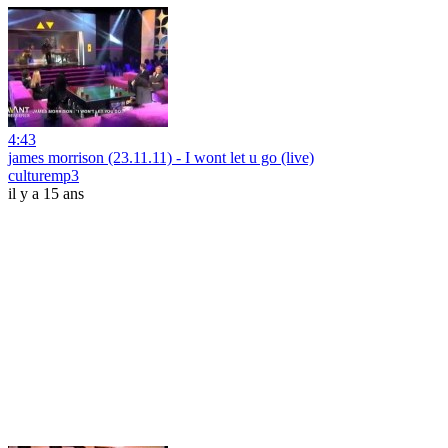
4:43
james morrison (23.11.11) - I wont let u go (live)
culturemp3
il y a 15 ans