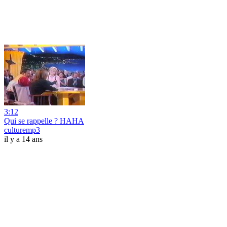
3:12
Qui se rappelle ? HAHA
culturemp3
il y a 14 ans