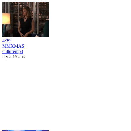
4:39
MMXMAS
culturemp3
il y a 15 ans