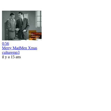
0:56
Merry MadMen Xmas
culturemp3
il y a 15 ans