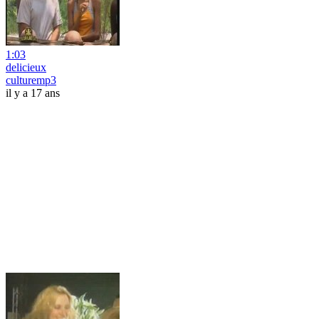
1:03
delicieux
culturemp3
il y a 17 ans