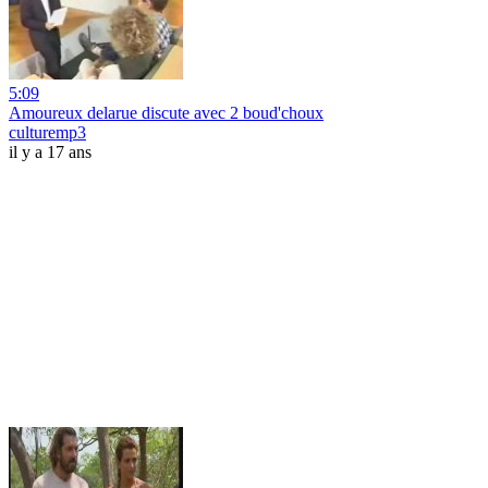
5:09
Amoureux delarue discute avec 2 boud'choux
culturemp3
il y a 17 ans