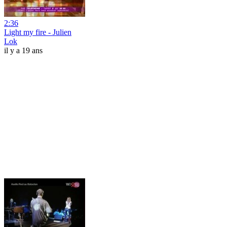
2:36
Light my fire - Julien
Lok
il y a 19 ans