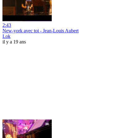
2:43
New-york avec toi - Jean-Louis Aubert
Lok
il y a 19 ans