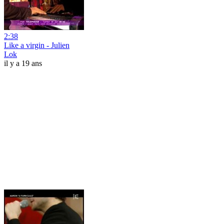
2:38
Like a virgin - Julien
Lok
il y a 19 ans