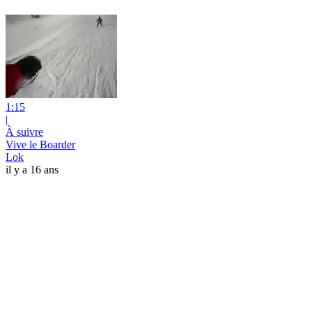
1:15
|
À suivre
Vive le Boarder
Lok
il y a 16 ans