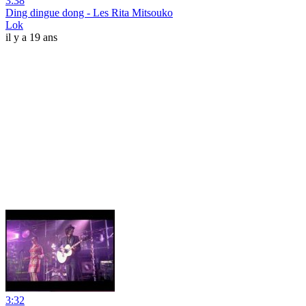
3:38
Ding dingue dong - Les Rita Mitsouko
Lok
il y a 19 ans
3:32