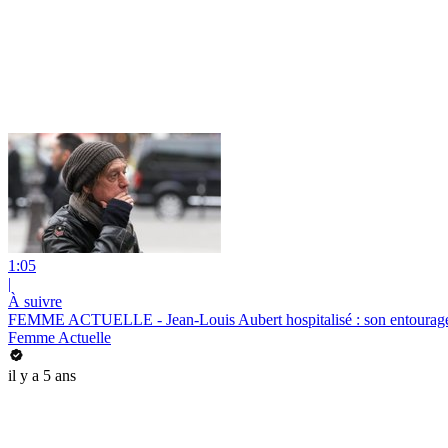
1:05
|
À suivre
FEMME ACTUELLE - Jean-Louis Aubert hospitalisé : son entourage 
Femme Actuelle
il y a 5 ans