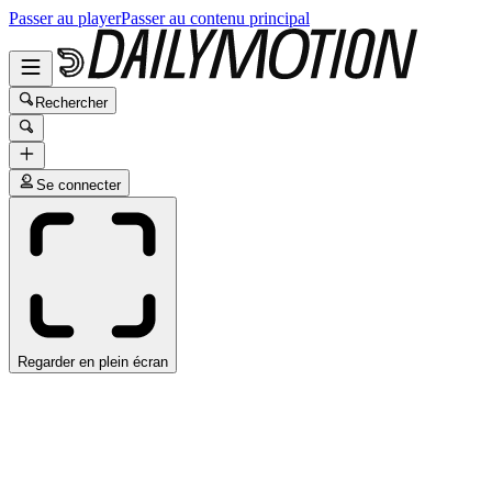
Passer au player
Passer au contenu principal
Rechercher
Se connecter
Regarder en plein écran