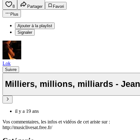
8
Partager
Favori
Plus
Ajouter à la playlist
Signaler
Lok
Suivre
Milliers, millions, milliards - Je
il y a 19 ans
Vos commentaires, les infos et vidéos de cet ariste sur :
http://musiclivesat.free.fr/