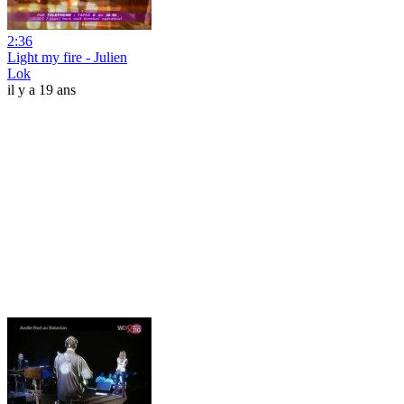
2:36
Light my fire - Julien
Lok
il y a 19 ans