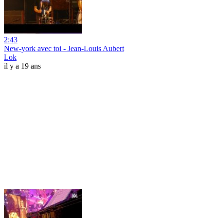
2:43
New-york avec toi - Jean-Louis Aubert
Lok
il y a 19 ans