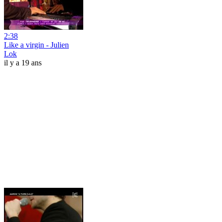
2:38
Like a virgin - Julien
Lok
il y a 19 ans