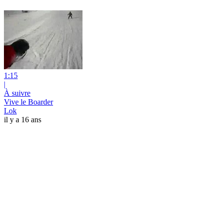
1:15
|
À suivre
Vive le Boarder
Lok
il y a 16 ans