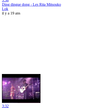
3:38
Ding dingue dong - Les Rita Mitsouko
Lok
il y a 19 ans
3:32