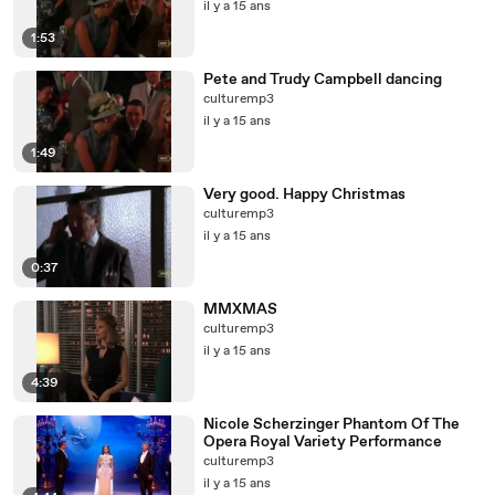
il y a 15 ans
1:53
Pete and Trudy Campbell dancing
culturemp3
il y a 15 ans
1:49
Very good. Happy Christmas
culturemp3
il y a 15 ans
0:37
MMXMAS
culturemp3
il y a 15 ans
4:39
Nicole Scherzinger Phantom Of The
Opera Royal Variety Performance
culturemp3
il y a 15 ans