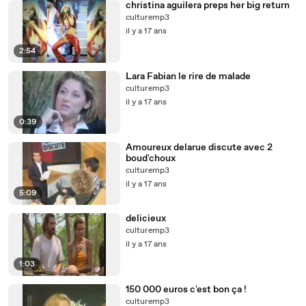
christina aguilera preps her big return
culturemp3
il y a 17 ans
2:54
Lara Fabian le rire de malade
culturemp3
il y a 17 ans
0:39
Amoureux delarue discute avec 2
boud'choux
culturemp3
il y a 17 ans
5:09
delicieux
culturemp3
il y a 17 ans
1:03
150 000 euros c'est bon ça !
culturemp3