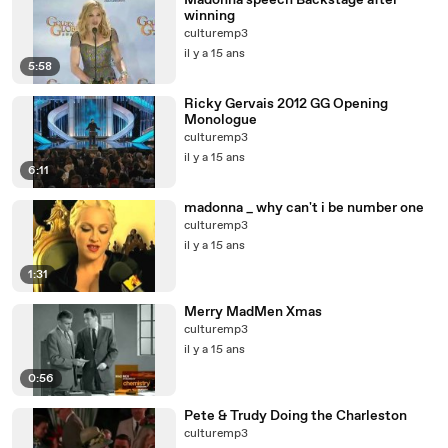
Madonna speech Backstage after
winning
culturemp3
il y a 15 ans
5:58
Ricky Gervais 2012 GG Opening
Monologue
culturemp3
il y a 15 ans
6:11
madonna _ why can't i be number one
culturemp3
il y a 15 ans
1:31
Merry MadMen Xmas
culturemp3
il y a 15 ans
0:56
Pete & Trudy Doing the Charleston
culturemp3