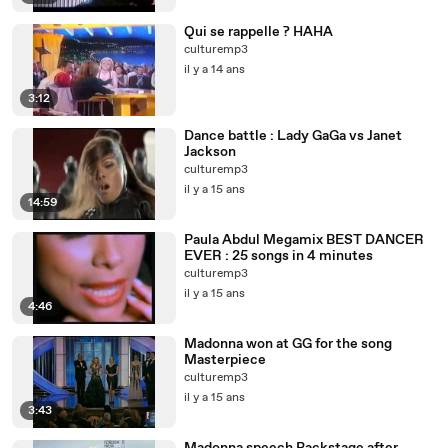
Qui se rappelle ? HAHA
culturemp3
il y a 14 ans
3:12
Dance battle : Lady GaGa vs Janet
Jackson
culturemp3
il y a 15 ans
14:59
Paula Abdul Megamix BEST DANCER
EVER : 25 songs in 4 minutes
culturemp3
il y a 15 ans
4:46
Madonna won at GG for the song
Masterpiece
culturemp3
il y a 15 ans
3:43