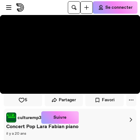
Passer au player
Passer au contenu principal
Se connecter
5
Partager
Favori
Suivre
culturemp3
Concert Pop Lara Fabian piano
il y a 20 ans