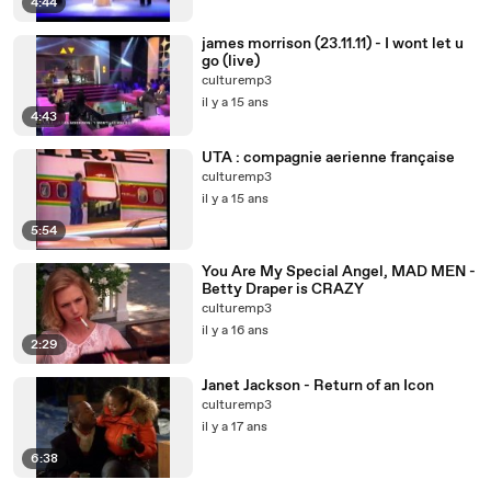
4:44
james morrison (23.11.11) - I wont let u
go (live)
culturemp3
il y a 15 ans
4:43
UTA : compagnie aerienne française
culturemp3
il y a 15 ans
5:54
You Are My Special Angel, MAD MEN -
Betty Draper is CRAZY
culturemp3
il y a 16 ans
2:29
Janet Jackson - Return of an Icon
culturemp3
il y a 17 ans
6:38