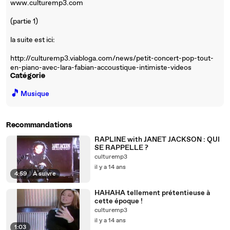
www.culturemp3.com
(partie 1)
la suite est ici:
http://culturemp3.viabloga.com/news/petit-concert-pop-tout-
en-piano-avec-lara-fabian-accoustique-intimiste-videos
Catégorie
🎵
Musique
Recommandations
RAPLINE with JANET JACKSON : QUI
SE RAPPELLE ?
culturemp3
il y a 14 ans
4:59
|
À suivre
HAHAHA tellement prétentieuse à
cette époque !
culturemp3
il y a 14 ans
1:03