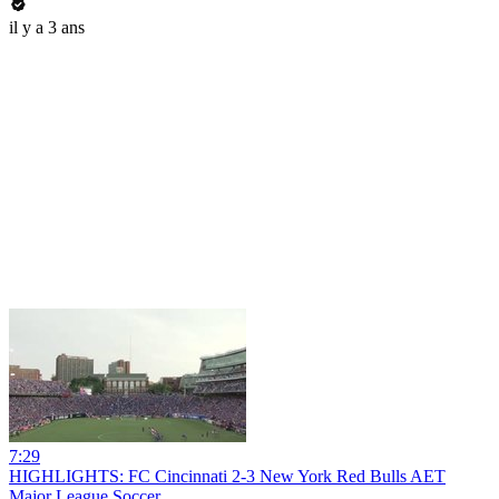
il y a 3 ans
7:29
HIGHLIGHTS: FC Cincinnati 2-3 New York Red Bulls AET
Major League Soccer