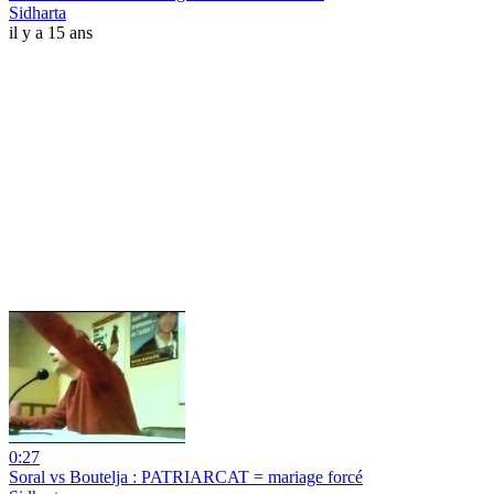
Sidharta
il y a 15 ans
0:27
Soral vs Boutelja : PATRIARCAT = mariage forcé