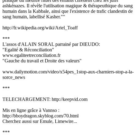
pratique du meurtre rituel des enfants chrétiens chez les juifs
ashkénazes. Il révèle l'utilisation magique & thérapeuthique du sang
humain dans la Kabbale, ainsi que l'existence de trafic clandestin de
sang humain, labellisé Kasher.""
http://fr.wikipedia.org/wiki/Ariel_Toaff
***
L'assos d'ALAIN SORAL parrainé par DIEUDO:
"Egalité & Réconciliation"
www.egaliteetreconciliation.fr
"Gauche du travail et Droite des valeurs"
www.dailymotion.com/video/x54pes_1stop-aux-charniers-stop-a-la-
sorce_news
***
TELECHARGEMENT: http://keepvid.com
Mis en ligne grâce à Vannso :
http://bboydragon.skyblog.com/70.html
Cherchez aussi sur Emule, Limewire...
***