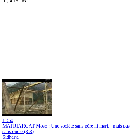
il y a 15 ans
11:50
MATRIARCAT Moso : Une société sans père ni mari... mais pas
sans oncle (3-3)
Sidharta