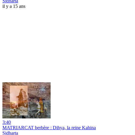
Sidharta
il y a 15 ans
3:40
MATRIARCAT berbère : Dihya, la reine Kahina
Sidharta