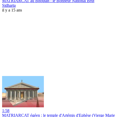
MATRIARCAT au Bhoutan : le Bonheur National Brut
Sidharta
il y a 15 ans
1:58
MATRIARCAT égéen : le temple d'Artémis d'Ephèse (Vierge Marie