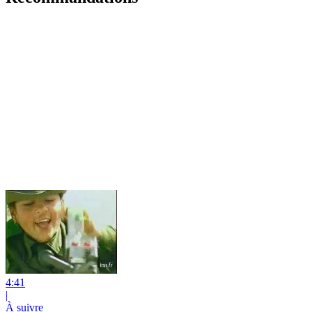
4:41
|
À suivre