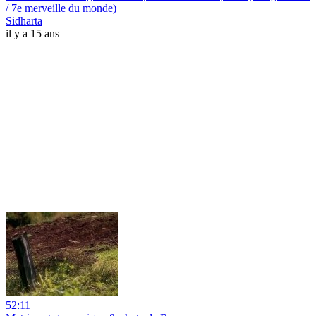
/ 7e merveille du monde)
Sidharta
il y a 15 ans
52:11