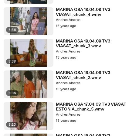
MARINA OSA 18.04.08 TV3
VIASAT_chunk_4.wmv
Andres Andres
18 years ago
8:36
MARINA OSA 18.04.08 TV3
VIASAT_chunk_3.wmv
Andres Andres
18 years ago
8:38
MARINA OSA 18.04.08 TV3
VIASAT_chunk_2.wmv
Andres Andres
18 years ago
8:36
MARINA OSA 17.04.08 TV3 VIASAT
ESTONIA_chunk_5.wmv
Andres Andres
18 years ago
8:23