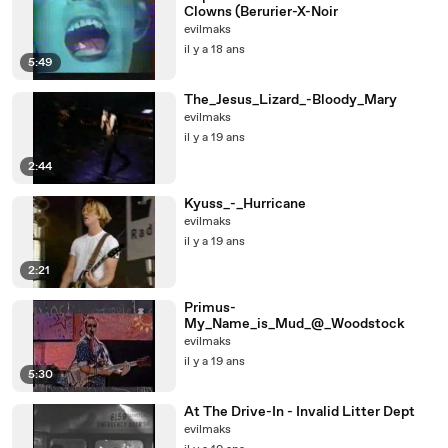
Clowns (Berurier-X-Noir
evilmaks
il y a 18 ans
5:49
The_Jesus_Lizard_-Bloody_Mary
evilmaks
il y a 19 ans
2:44
Kyuss_-_Hurricane
evilmaks
il y a 19 ans
2:21
Primus-
My_Name_is_Mud_@_Woodstock
evilmaks
il y a 19 ans
5:30
At The Drive-In - Invalid Litter Dept
evilmaks