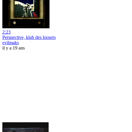
2:23
Perspective, klub des loosers
evilmaks
il y a 19 ans