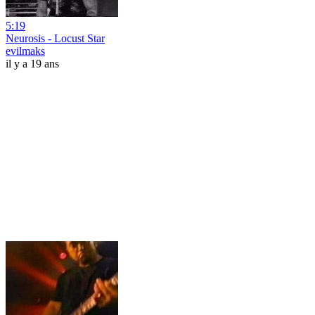
5:19
Neurosis - Locust Star
evilmaks
il y a 19 ans