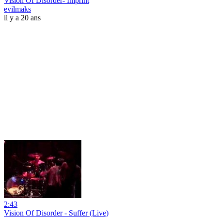
Vision Of Disorder- Imprint
evilmaks
il y a 20 ans
2:43
Vision Of Disorder - Suffer (Live)