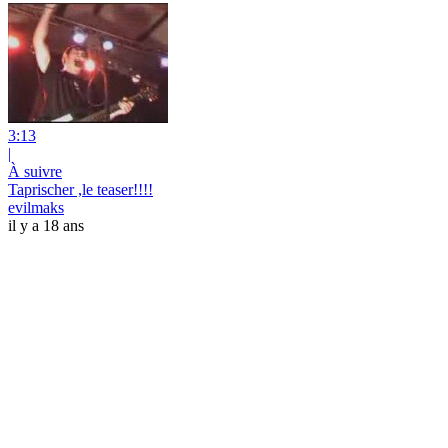
3:13
|
À suivre
Taprischer ,le teaser!!!!
evilmaks
il y a 18 ans