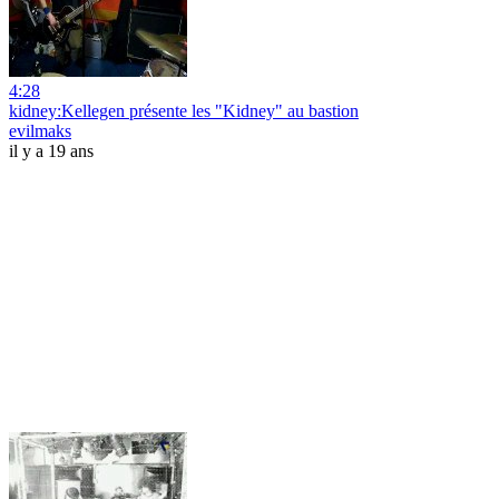
4:28
kidney:Kellegen présente les "Kidney" au bastion
evilmaks
il y a 19 ans