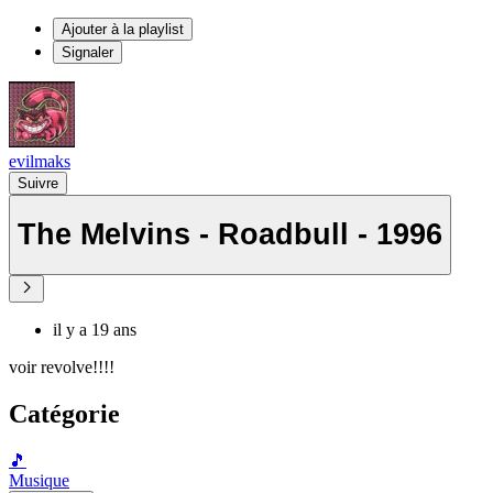
Ajouter à la playlist
Signaler
evilmaks
Suivre
The Melvins - Roadbull - 1996
il y a 19 ans
voir revolve!!!!
Catégorie
🎵
Musique