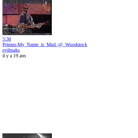
5:30
Primus-My_Name_is_Mud_@_Woodstock
evilmaks
il y a 19 ans