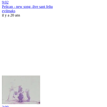
9:02
Pelican - new song -live sant feliu
evilmaks
il y a 20 ans