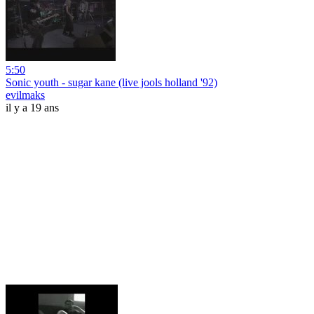
5:50
Sonic youth - sugar kane (live jools holland '92)
evilmaks
il y a 19 ans