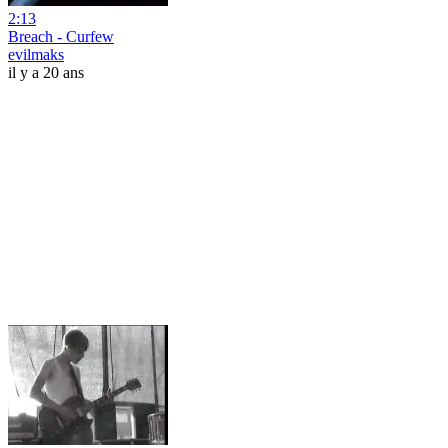
2:13
Breach - Curfew
evilmaks
il y a 20 ans