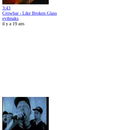
3:43
Crowbar - Like Broken Glass
evilmaks
il y a 19 ans