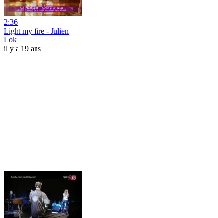
2:36
Light my fire - Julien
Lok
il y a 19 ans