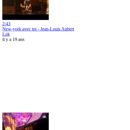
2:43
New-york avec toi - Jean-Louis Aubert
Lok
il y a 19 ans