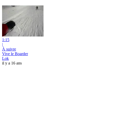
1:15
|
À suivre
Vive le Boarder
Lok
il y a 16 ans