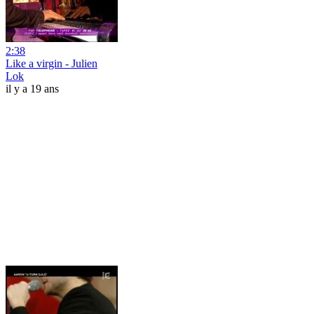
2:38
Like a virgin - Julien
Lok
il y a 19 ans