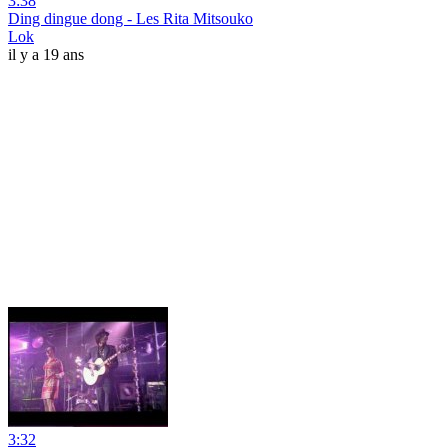
3:38
Ding dingue dong - Les Rita Mitsouko
Lok
il y a 19 ans
3:32