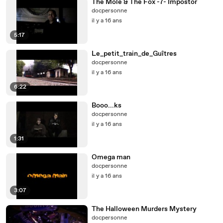
The Mole & The Fox -7- Impostor
docpersonne
il y a 16 ans
5:17
Le_petit_train_de_Guîtres
docpersonne
il y a 16 ans
6:22
Booo...ks
docpersonne
il y a 16 ans
1:31
Omega man
docpersonne
il y a 16 ans
3:07
The Halloween Murders Mystery
docpersonne