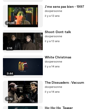
J'me sens pas bien - 1997
docpersonne
il y a 13 ans
20:10
Shoot-Dont-talk
docpersonne
il y a 13 ans
2:16
White Christmas
docpersonne
il y a 14 ans
9:44
The Dissuaders : Vacuum
docpersonne
il y a 14 ans
3:32
Ho-Ho-Ho_Teaser