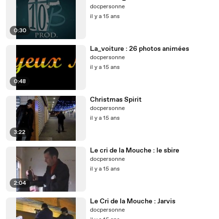
docpersonne
il y a 15 ans
0:30
La_voiture : 26 photos animées
docpersonne
il y a 15 ans
0:48
Christmas Spirit
docpersonne
il y a 15 ans
3:22
Le cri de la Mouche : le sbire
docpersonne
il y a 15 ans
2:04
Le Cri de la Mouche : Jarvis
docpersonne