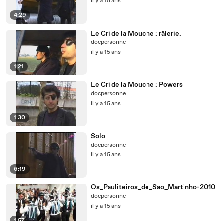
il y a 15 ans
4:29
Le Cri de la Mouche : râlerie.
docpersonne
il y a 15 ans
1:21
Le Cri de la Mouche : Powers
docpersonne
il y a 15 ans
1:30
Solo
docpersonne
il y a 15 ans
6:19
Os_Pauliteiros_de_Sao_Martinho-2010
docpersonne
il y a 15 ans
1:57