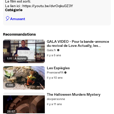
Le film est sorti.
Le lien ici : https://youtu.be/dvrOqku0Z3Y
Catégorie
🎈
Amusant
Recommandations
GALA VIDEO - Pour la bande-annonce
du revival de Love Actually, les
acteurs reprennent une scène culte du
Gala.fr
film
il y a 5 ans
1:11
|
À suivre
Les Espiègles
PremiereFR
il y a 10 ans
1:00
The Halloween Murders Mystery
docpersonne
il y a 11 ans
25:57