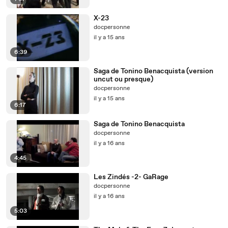
X-23
docpersonne
il y a 15 ans
6:39
Saga de Tonino Benacquista (version
uncut ou presque)
docpersonne
il y a 15 ans
6:17
Saga de Tonino Benacquista
docpersonne
il y a 16 ans
4:45
Les Zindés -2- GaRage
docpersonne
il y a 16 ans
5:03