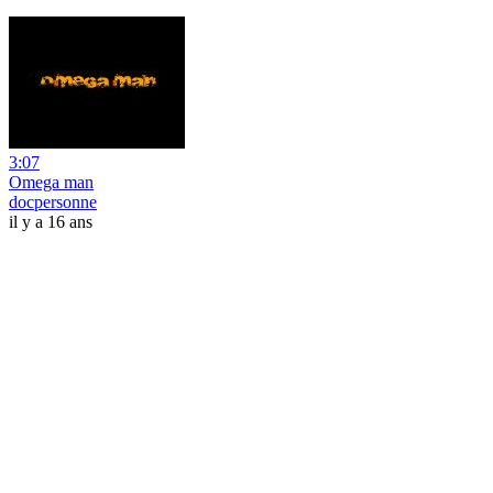
3:07
Omega man
docpersonne
il y a 16 ans