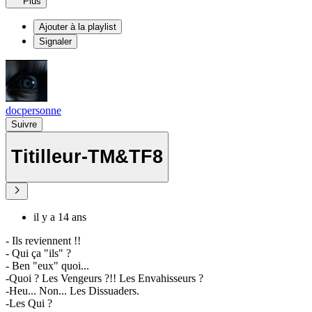
Plus
Ajouter à la playlist
Signaler
docpersonne
Suivre
Titilleur-TM&TF8
il y a 14 ans
- Ils reviennent !!
- Qui ça "ils" ?
- Ben "eux" quoi...
-Quoi ? Les Vengeurs ?!! Les Envahisseurs ?
-Heu... Non... Les Dissuaders.
-Les Qui ?