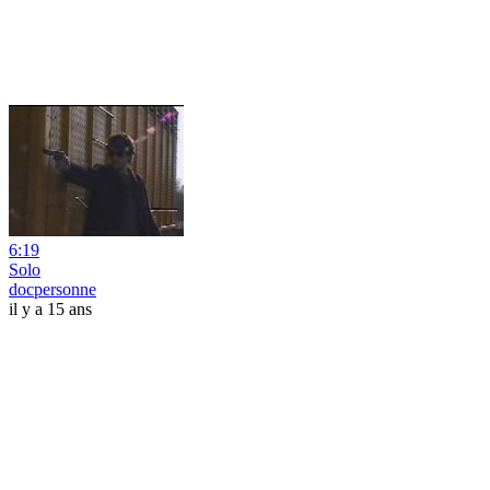
6:19
Solo
docpersonne
il y a 15 ans