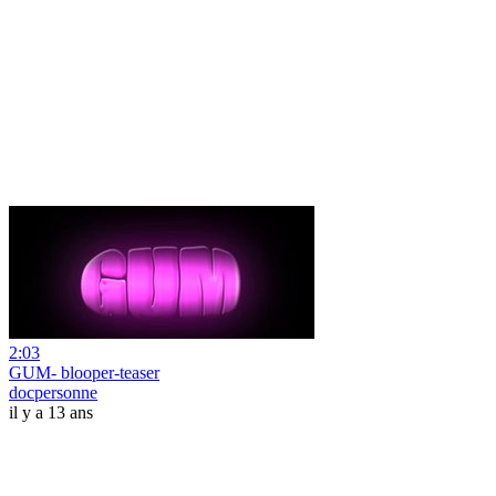
2:03
GUM- blooper-teaser
docpersonne
il y a 13 ans