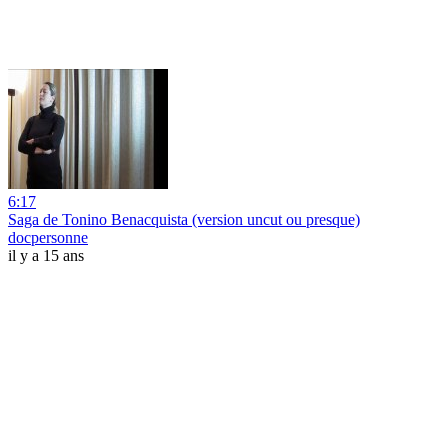
6:17
Saga de Tonino Benacquista (version uncut ou presque)
docpersonne
il y a 15 ans