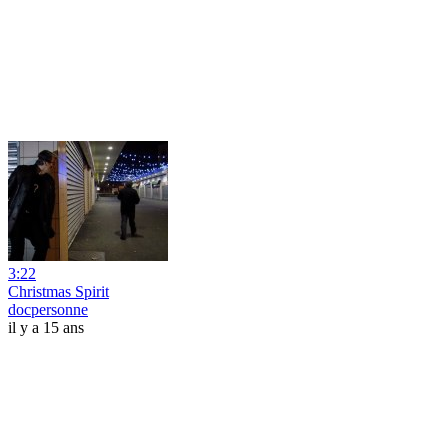
3:22
Christmas Spirit
docpersonne
il y a 15 ans