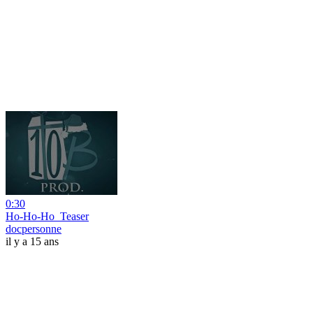
0:30
Ho-Ho-Ho_Teaser
docpersonne
il y a 15 ans