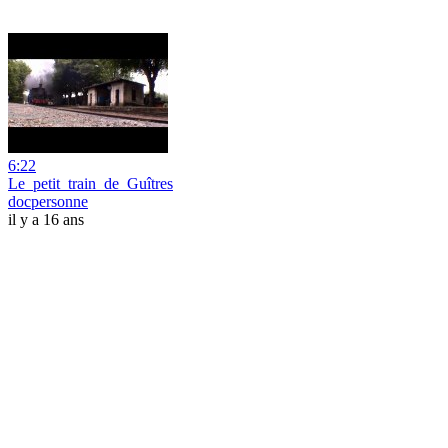
6:22
Le_petit_train_de_Guîtres
docpersonne
il y a 16 ans