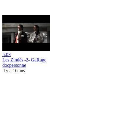
5:03
Les Zindés -2- GaRage
docpersonne
il y a 16 ans