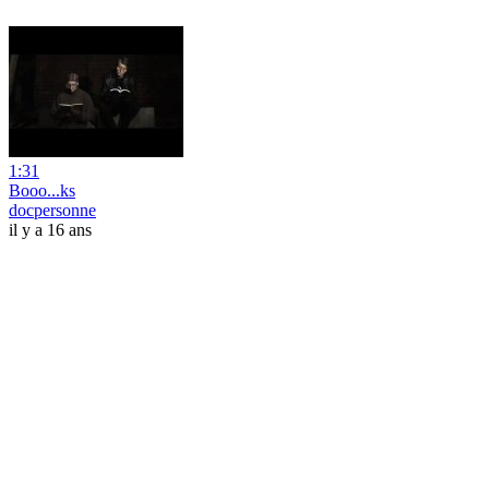
1:31
Booo...ks
docpersonne
il y a 16 ans