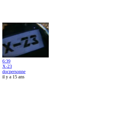
6:39
X-23
docpersonne
il y a 15 ans