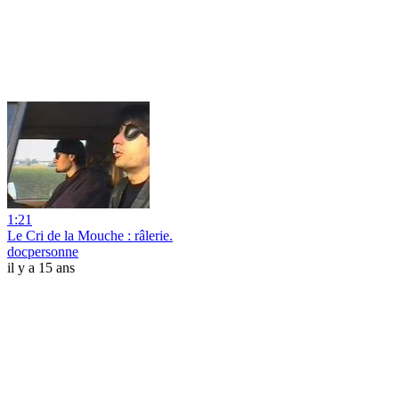
1:21
Le Cri de la Mouche : râlerie.
docpersonne
il y a 15 ans