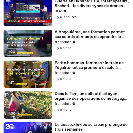
Guerre en Ukraine: FPV, intercepteurs,
Shahed… les divers types de drones
utilisés lors des conflits
BFM
il y a 9 heures
3:02
À Angoulême, une formation permet
aux sourds et muets d'apprendre la
langue des signes
franceinfo
il y a 4 ans
1:20
Parité hommes-femmes : le train de
l’égalité fait sa première escale à
Nantes
franceinfo
il y a 4 ans
1:17
Dans le Tarn, un collectif citoyen
organise des opérations de nettoyage
de la rivière Cérou
franceinfo
il y a 4 ans
1:00
Le cessez-le-feu au Liban prolongé de
trois semaines