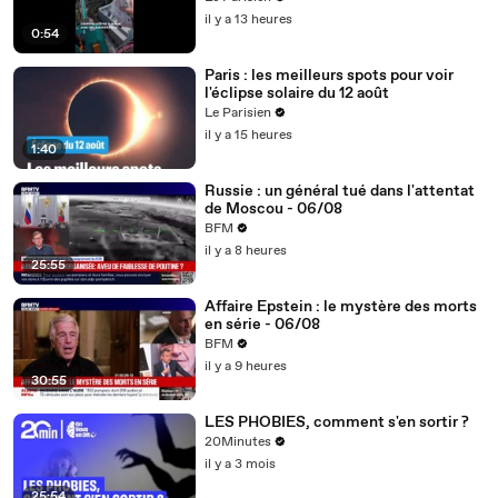
il y a 13 heures
0:54
Paris : les meilleurs spots pour voir
l'éclipse solaire du 12 août
Le Parisien
il y a 15 heures
1:40
Russie : un général tué dans l'attentat
de Moscou - 06/08
BFM
il y a 8 heures
25:55
Affaire Epstein : le mystère des morts
en série - 06/08
BFM
il y a 9 heures
30:55
LES PHOBIES, comment s'en sortir ?
20Minutes
il y a 3 mois
25:54