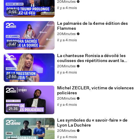
20Minutes
il y a 4 mois
0:55
Le palmarès de la 4eme édition des
Flammes
20Minutes
il y a 4 mois
0:47
La chanteuse Ronisia a dévoilé les
coulisses des répétitions avant la
quatrième édition des Flammes
20Minutes
il y a 4 mois
2:52
Michel ZECLER, victime de violences
policières
20Minutes
il y a 4 mois
21:35
Les symboles du « savoir-faire » de
Lyon La Duchère
20Minutes
il y a 4 mois