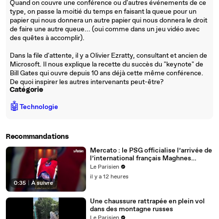
Quand on couvre une conférence ou d'autres événements de ce
type, on passe la moitié du temps en faisant la queue pour un
papier qui nous donnera un autre papier qui nous donnera le droit
de faire une autre queue... (oui comme dans un jeu vidéo avec
des quêtes à accomplir).
Dans la file d'attente, il y a Olivier Ezratty, consultant et ancien de
Microsoft. Il nous explique la recette du succès du "keynote" de
Bill Gates qui ouvre depuis 10 ans déjà cette même conférence.
De quoi inspirer les autres intervenants peut-être?
Catégorie
🤖
Technologie
Recommandations
Mercato : le PSG officialise l’arrivée de
l’international français Maghnes
Akliouche
Le Parisien
il y a 12 heures
0:35
|
À suivre
Une chaussure rattrapée en plein vol
dans des montagne russes
Le Parisien