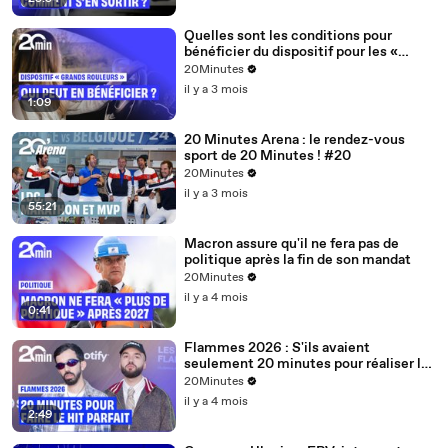
Quelles sont les conditions pour
bénéficier du dispositif pour les «
grands rouleurs » ?
20Minutes
il y a 3 mois
1:09
20 Minutes Arena : le rendez-vous
sport de 20 Minutes ! #20
20Minutes
il y a 3 mois
55:21
Macron assure qu'il ne fera pas de
politique après la fin de son mandat
20Minutes
il y a 4 mois
0:41
Flammes 2026 : S'ils avaient
seulement 20 minutes pour réaliser le
hit parfait, quelle serait la recette ?
20Minutes
il y a 4 mois
2:49