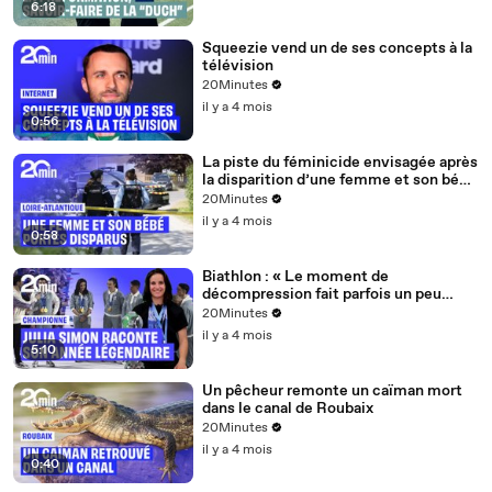
6:18
Squeezie vend un de ses concepts à la
télévision
20Minutes
il y a 4 mois
0:56
La piste du féminicide envisagée après
la disparition d’une femme et son bébé
de 15 mois près de Nantes
20Minutes
il y a 4 mois
0:58
Biathlon : « Le moment de
décompression fait parfois un peu
peur »... Julia Simon et l'après saison
20Minutes
olympique
il y a 4 mois
5:10
Un pêcheur remonte un caïman mort
dans le canal de Roubaix
20Minutes
il y a 4 mois
0:40