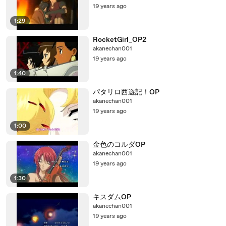
19 years ago
1:29
RocketGirl_OP2
akanechan001
19 years ago
1:40
パタリロ西遊記！OP
akanechan001
19 years ago
1:00
金色のコルダOP
akanechan001
19 years ago
1:30
キスダムOP
akanechan001
19 years ago