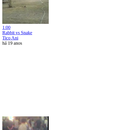
1:00
Rabbit vs Snake
Tico Ani
há 19 anos