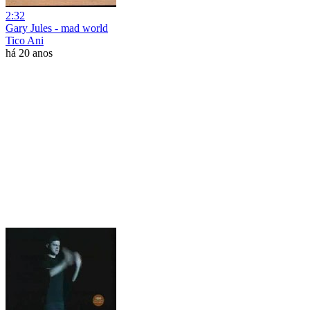
2:32
Gary Jules - mad world
Tico Ani
há 20 anos