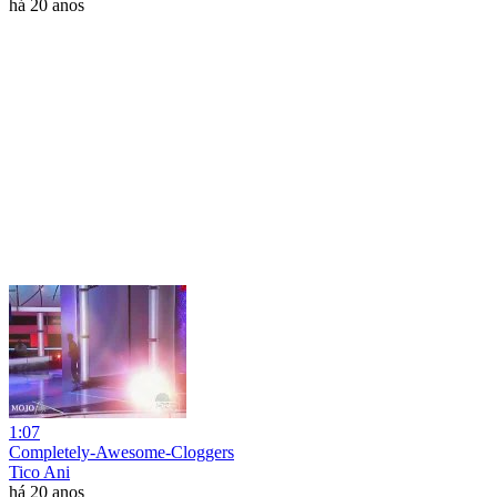
há 20 anos
1:07
Completely-Awesome-Cloggers
Tico Ani
há 20 anos