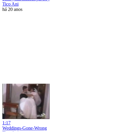
Tico Ani
há 20 anos
1:17
Weddings-Gone-Wrong