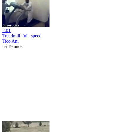
2:01
Treadmill_full_speed
Tico Ani
há 19 anos