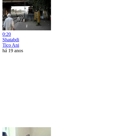
0:20
Shatabdi
Tico Ani
há 19 anos