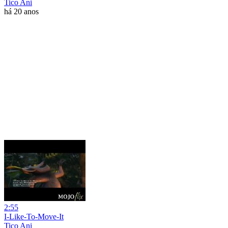
Tico Ani
há 20 anos
2:55
I-Like-To-Move-It
Tico Ani