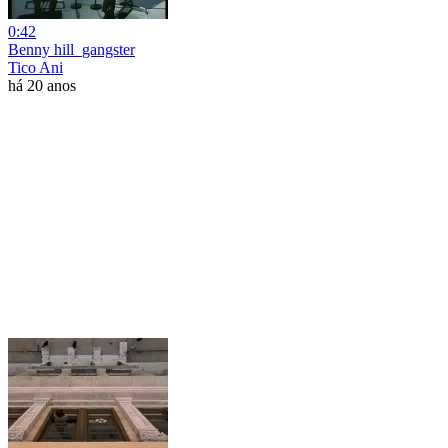
0:42
Benny hill_gangster
Tico Ani
há 20 anos