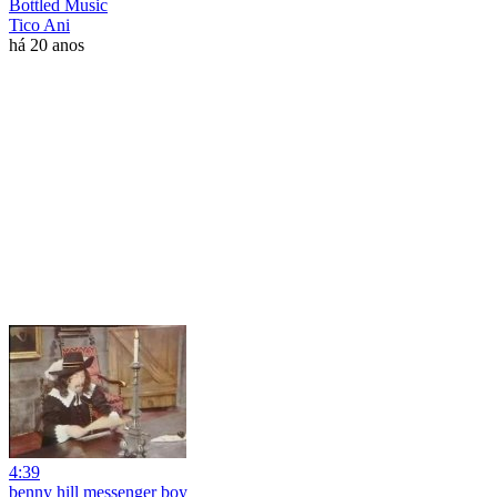
Bottled Music
Tico Ani
há 20 anos
4:39
benny hill messenger boy