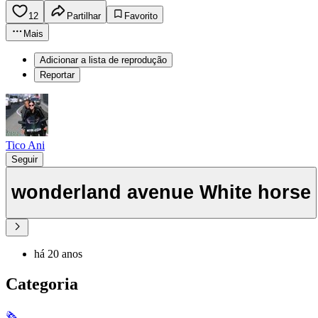
12
Partilhar
Favorito
Mais
Adicionar a lista de reprodução
Reportar
Tico Ani
Seguir
wonderland avenue White horse
há 20 anos
Categoria
🗞