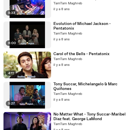
TamTam Maghreb
il y a 8 ans
8:33
Evolution of Michael Jackson -
Pentatonix
TamTam Maghreb
il y a 8 ans
6:00
Carol of the Bells - Pentatonix
TamTam Maghreb
il y a 8 ans
4:11
Tony Succar, Michelangelo & Marc
Quiñones
TamTam Maghreb
il y a 8 ans
5:27
No Matter What - Tony Succar-Maribel
Diaz feat. George LaMond
TamTam Maghreb