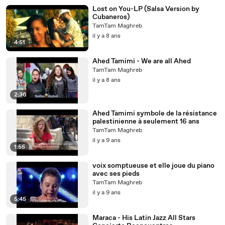
Lost on You-LP (Salsa Version by
Cubaneros)
TamTam Maghreb
il y a 8 ans
4:51
Ahed Tamimi - We are all Ahed
TamTam Maghreb
il y a 8 ans
2:36
Ahed Tamimi symbole de la résistance
palestinienne à seulement 16 ans
TamTam Maghreb
il y a 9 ans
1:55
voix somptueuse et elle joue du piano
avec ses pieds
TamTam Maghreb
il y a 9 ans
5:45
Maraca - His Latin Jazz All Stars