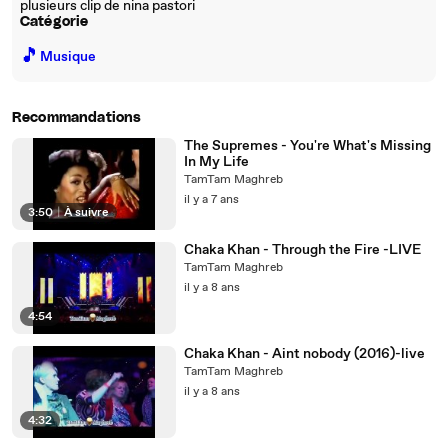
plusieurs clip de nina pastori
Catégorie
🎵
Musique
Recommandations
The Supremes - You're What's Missing
In My Life
TamTam Maghreb
il y a 7 ans
3:50
|
À suivre
Chaka Khan - Through the Fire -LIVE
TamTam Maghreb
il y a 8 ans
4:54
Chaka Khan - Aint nobody (2016)-live
TamTam Maghreb
il y a 8 ans
4:32