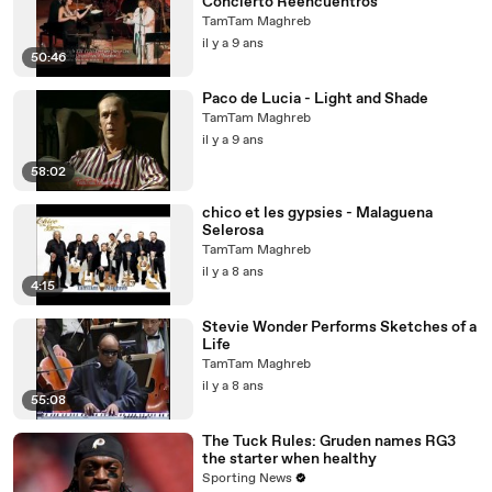
Concierto Reencuentros
TamTam Maghreb
il y a 9 ans
50:46
Paco de Lucia - Light and Shade
TamTam Maghreb
il y a 9 ans
58:02
chico et les gypsies - Malaguena
Selerosa
TamTam Maghreb
il y a 8 ans
4:15
Stevie Wonder Performs Sketches of a
Life
TamTam Maghreb
il y a 8 ans
55:08
The Tuck Rules: Gruden names RG3
the starter when healthy
Sporting News