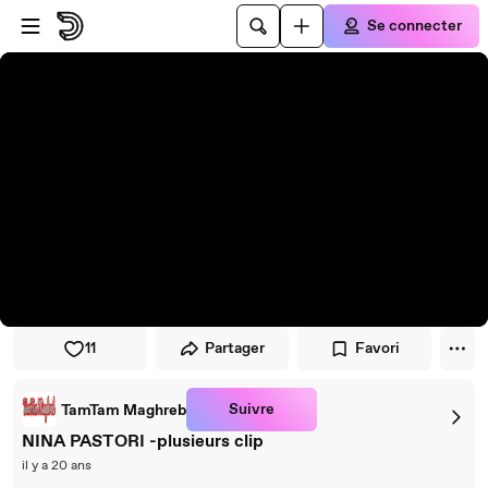
Passer au player
Passer au contenu principal
Se connecter
11
Partager
Favori
Suivre
TamTam Maghreb
NINA PASTORI -plusieurs clip
il y a 20 ans