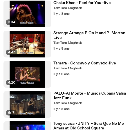
Chaka Khan - Feel for You -live
TamTam Maghreb
il y a 8 ans
3:34
Strange Arrange B.On.It and PJ Morton
Live
TamTam Maghreb
il y a 8 ans
4:47
Tamara - Concavo y Convexo-live
TamTam Maghreb
il y a 8 ans
4:20
PALO-Al Monte - Musica Cubana Salsa
Jazz Funk
TamTam Maghreb
il y a 8 ans
5:17
Tony succar-UNITY – Será Que No Me
Amas at Old School Square