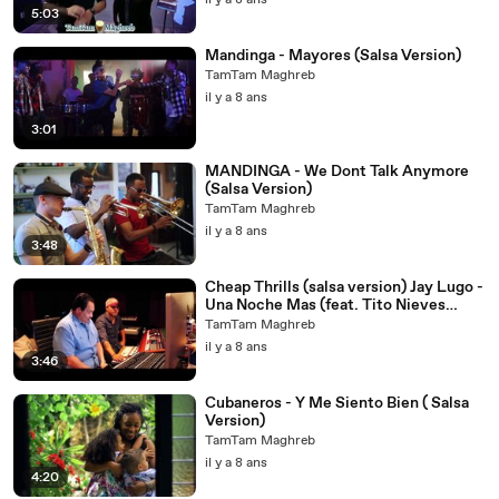
il y a 8 ans
5:03
Mandinga - Mayores (Salsa Version)
TamTam Maghreb
il y a 8 ans
3:01
MANDINGA - We Dont Talk Anymore
(Salsa Version)
TamTam Maghreb
il y a 8 ans
3:48
Cheap Thrills (salsa version) Jay Lugo -
Una Noche Mas (feat. Tito Nieves
MANDINGA Surbana)
TamTam Maghreb
il y a 8 ans
3:46
Cubaneros - Y Me Siento Bien ( Salsa
Version)
TamTam Maghreb
il y a 8 ans
4:20