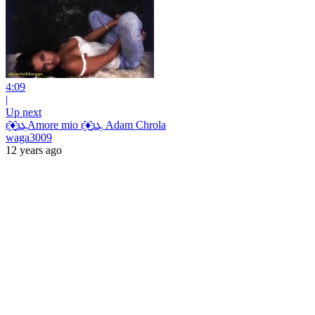
4:09
|
Up next
ԑ̮̑♦̮̑ɜܓAmore mio ԑ̮̑♦̮̑ɜܓ Adam Chrola
waga3009
12 years ago