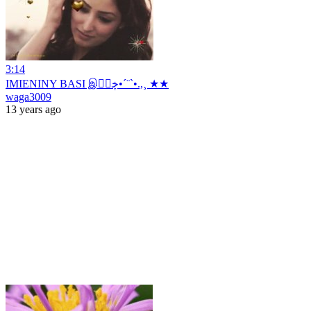
3:14
IMIENINY BASI இڿڰۣ•´¨`•.,¸ ★★
waga3009
13 years ago