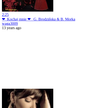
2:25
❤_Kochaj mnie ❤_ G. Brodzińska & B. Morka
waga3009
13 years ago