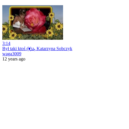
3:14
Był taki ktoś ԑ̮̑♦̮̑ɜܓ Katarzyna Sobczyk
waga3009
12 years ago