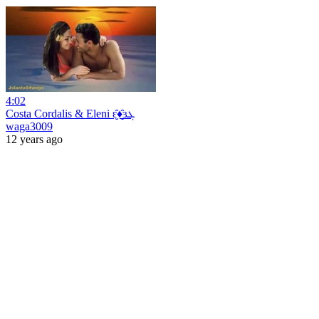
4:02
Costa Cordalis & Eleni ԑ̮̑♦̮̑ɜܓ
waga3009
12 years ago