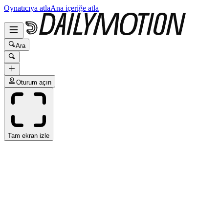
Oynatıcıya atla
Ana içeriğe atla
Ara
Oturum açın
Tam ekran izle