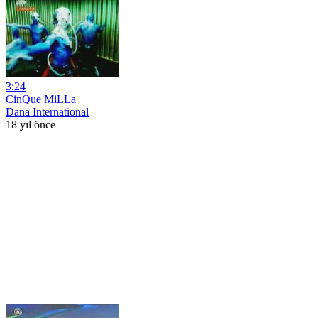
3:24
CinQue MiLLa
Dana International
18 yıl önce