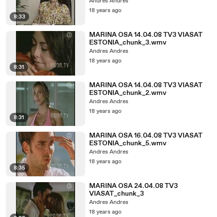
Andres Andres
18 years ago
8:33
MARINA OSA 14.04.08 TV3 VIASAT
ESTONIA_chunk_3.wmv
Andres Andres
18 years ago
8:31
MARINA OSA 14.04.08 TV3 VIASAT
ESTONIA_chunk_2.wmv
Andres Andres
18 years ago
8:31
MARINA OSA 16.04.08 TV3 VIASAT
ESTONIA_chunk_5.wmv
Andres Andres
18 years ago
8:35
MARINA OSA 24.04.08 TV3
VIASAT_chunk_3
Andres Andres
18 years ago