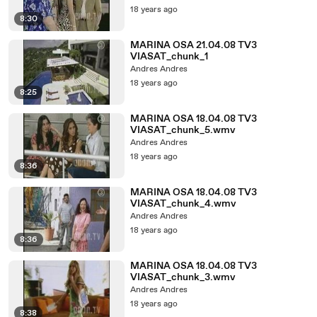
18 years ago
8:30
MARINA OSA 21.04.08 TV3
VIASAT_chunk_1
Andres Andres
18 years ago
8:25
MARINA OSA 18.04.08 TV3
VIASAT_chunk_5.wmv
Andres Andres
18 years ago
8:36
MARINA OSA 18.04.08 TV3
VIASAT_chunk_4.wmv
Andres Andres
18 years ago
8:36
MARINA OSA 18.04.08 TV3
VIASAT_chunk_3.wmv
Andres Andres
18 years ago
8:38