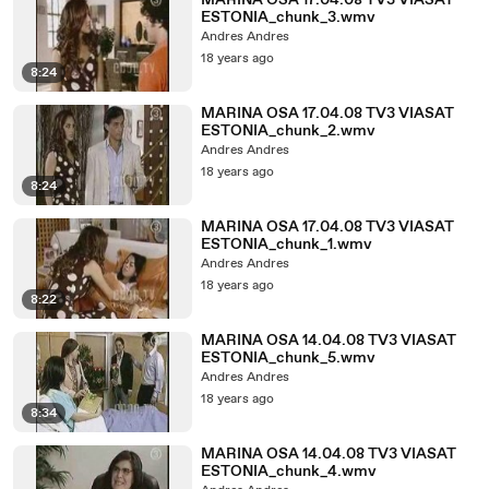
MARINA OSA 17.04.08 TV3 VIASAT
ESTONIA_chunk_3.wmv
Andres Andres
18 years ago
8:24
MARINA OSA 17.04.08 TV3 VIASAT
ESTONIA_chunk_2.wmv
Andres Andres
18 years ago
8:24
MARINA OSA 17.04.08 TV3 VIASAT
ESTONIA_chunk_1.wmv
Andres Andres
18 years ago
8:22
MARINA OSA 14.04.08 TV3 VIASAT
ESTONIA_chunk_5.wmv
Andres Andres
18 years ago
8:34
MARINA OSA 14.04.08 TV3 VIASAT
ESTONIA_chunk_4.wmv