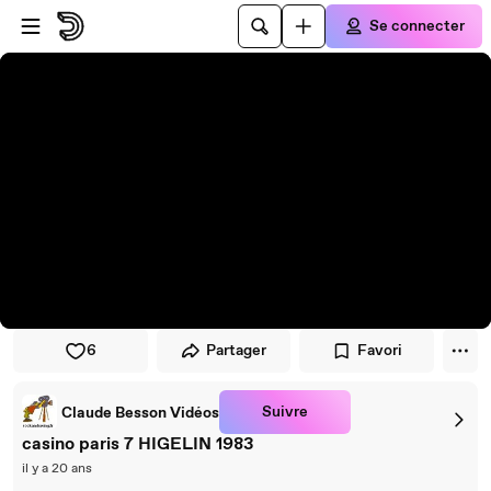
Passer au player
Passer au contenu principal
Se connecter
6
Partager
Favori
Suivre
Claude Besson Vidéos
casino paris 7 HIGELIN 1983
il y a 20 ans