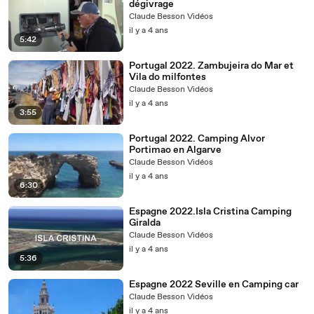
dégivrage
Claude Besson Vidéos
il y a 4 ans
5:42
Portugal 2022. Zambujeira do Mar et
Vila do milfontes
Claude Besson Vidéos
il y a 4 ans
3:55
Portugal 2022. Camping Alvor
Portimao en Algarve
Claude Besson Vidéos
il y a 4 ans
6:30
Espagne 2022.Isla Cristina Camping
Giralda
Claude Besson Vidéos
il y a 4 ans
5:36
Espagne 2022 Seville en Camping car
Claude Besson Vidéos
il y a 4 ans