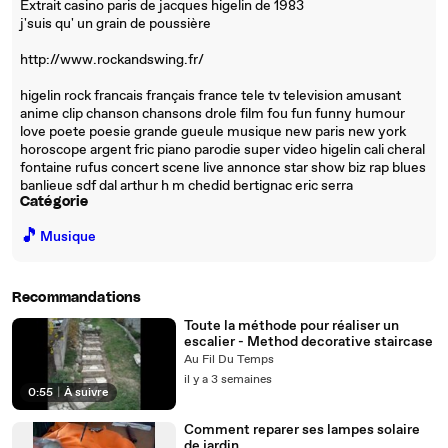
Extrait casino paris de jacques higelin de 1983
j'suis qu' un grain de poussière
http://www.rockandswing.fr/
higelin rock francais français france tele tv television amusant
anime clip chanson chansons drole film fou fun funny humour
love poete poesie grande gueule musique new paris new york
horoscope argent fric piano parodie super video higelin cali cheral
fontaine rufus concert scene live annonce star show biz rap blues
banlieue sdf dal arthur h m chedid bertignac eric serra
Catégorie
🎵
Musique
Recommandations
Toute la méthode pour réaliser un
escalier - Method decorative staircase
Au Fil Du Temps
il y a 3 semaines
0:55
|
À suivre
Comment reparer ses lampes solaire
de jardin