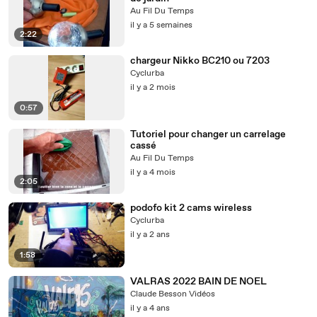
Au Fil Du Temps
il y a 5 semaines
2:22
chargeur Nikko BC210 ou 7203
Cyclurba
il y a 2 mois
0:57
Tutoriel pour changer un carrelage
cassé
Au Fil Du Temps
il y a 4 mois
2:05
podofo kit 2 cams wireless
Cyclurba
il y a 2 ans
1:58
VALRAS 2022 BAIN DE NOEL
Claude Besson Vidéos
il y a 4 ans