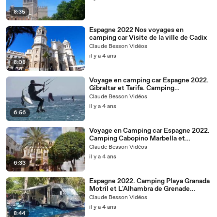
8:35
Espagne 2022 Nos voyages en
camping car Visite de la ville de Cadix
Claude Besson Vidéos
il y a 4 ans
8:08
Voyage en camping car Espagne 2022.
Gibraltar et Tarifa. Camping
Valdevaqueros .
Claude Besson Vidéos
il y a 4 ans
6:56
Voyage en Camping car Espagne 2022.
Camping Cabopino Marbella et
Caminito del Rey
Claude Besson Vidéos
il y a 4 ans
6:33
Espagne 2022. Camping Playa Granada
Motril et L'Alhambra de Grenade
Voyages en camping car espagne
Claude Besson Vidéos
il y a 4 ans
8:44