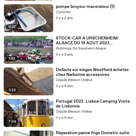
pompe broyeur macerateur (1)
Cyclurba
il y a 2 ans
0:27
STOCK-CAR A URSCHENHEIM
ALSACE DU 19 AOUT 2023
ROLLMOPS
Rollmops De Sausheim Alsace
il y a 3 ans
1:42
Defauts sur sièges Westfield achetés
chez Narbonne accessoires
Claude Besson Vidéos
il y a 4 ans
3:22
Portugal 2022. Lisboa Camping Visite
de Lisbonne
Claude Besson Vidéos
il y a 4 ans
7:04
Réparation panne frigo Dometic suite