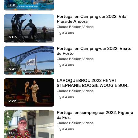
3:31
Portugal en Camping car 2022. Vila
Praia de Ancora
Claude Besson Vidéos
il y a 4 ans
6:06
Portugal en Camping-car 2022. Visite
de Porto
Claude Besson Vidéos
il y a 4 ans
6:42
LAROQUEBROU 2022 HENRI
STEPHANIE BOOGIE WOOGIE SUR
SCENE
Claude Besson Vidéos
il y a 4 ans
2:22
Portugal en camping car 2022. Figuera
da Foz.
Claude Besson Vidéos
il y a 4 ans
1:53