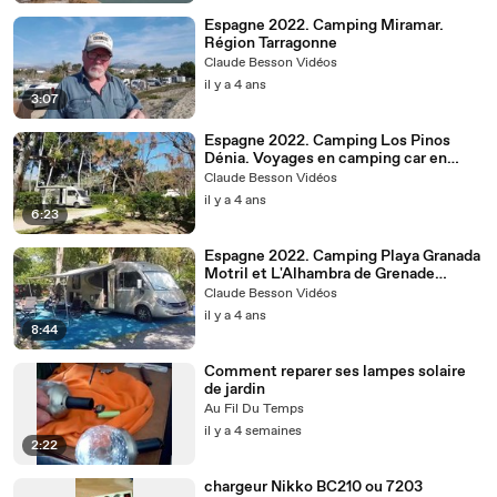
Espagne 2022. Camping Miramar.
Région Tarragonne
Claude Besson Vidéos
il y a 4 ans
3:07
Espagne 2022. Camping Los Pinos
Dénia. Voyages en camping car en
Espagne
Claude Besson Vidéos
il y a 4 ans
6:23
Espagne 2022. Camping Playa Granada
Motril et L'Alhambra de Grenade
Voyages en camping car espagne
Claude Besson Vidéos
il y a 4 ans
8:44
Comment reparer ses lampes solaire
de jardin
Au Fil Du Temps
il y a 4 semaines
2:22
chargeur Nikko BC210 ou 7203