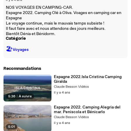
il y a 4 ans
NOS VOYAGES EN CAMPING-CAR.
Espagne 2022. Camping Olé à Oliva. Voages en camping car en
Espagne
Le voyage continue, mais le mauvais temps subsiste !
Il faut faire avec et nous attendons des jours meilleurs.
Bientôt Dénia et Bénidorm.
Catégorie
🏖
Voyages
Recommandations
Espagne 2022.Isla Cristina Camping
Giralda
Claude Besson Vidéos
il y a 4 ans
5:36
|
À suivre
Espagne 2022. Camping Alegria del
mar. Peniscola et Bénicarlo
Claude Besson Vidéos
il y a 4 ans
5:01