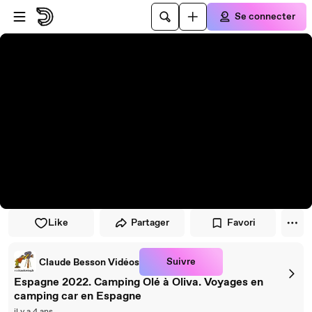
Passer au player
Passer au contenu principal
Se connecter
Like
Partager
Favori
Suivre
Claude Besson Vidéos
Espagne 2022. Camping Olé à Oliva. Voyages en
camping car en Espagne