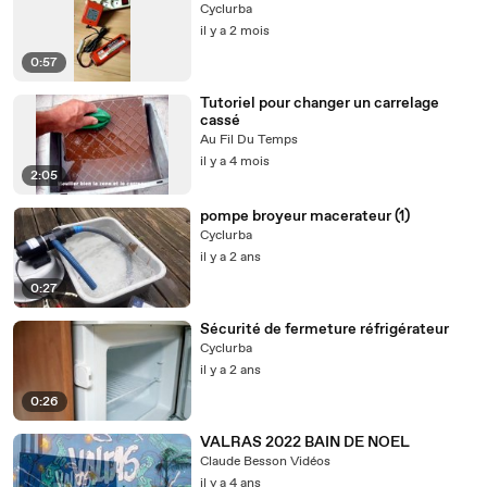
Cyclurba
il y a 2 mois
0:57
Tutoriel pour changer un carrelage
cassé
Au Fil Du Temps
il y a 4 mois
2:05
pompe broyeur macerateur (1)
Cyclurba
il y a 2 ans
0:27
Sécurité de fermeture réfrigérateur
Cyclurba
il y a 2 ans
0:26
VALRAS 2022 BAIN DE NOEL
Claude Besson Vidéos
il y a 4 ans