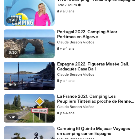
Télé 7 Jours
il y a 3 ans
0:40
Portugal 2022. Camping Alvor
Portimao en Algarve
Claude Besson Vidéos
il y a 4 ans
6:30
Espagne 2022. Figueras Musée Dali.
Cadaquès Casa Dali
Claude Besson Vidéos
il y a 4 ans
9:19
La France 2021. Camping Les
Peupliers Tinténiac proche de Rennes.
Ile et vilaine
Claude Besson Vidéos
il y a 4 ans
5:41
Camping El Quinto Mojacar Voyages
en camping car en Espagne