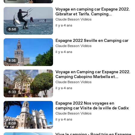
Voyage en camping car Espagne 2022.
Gibraltar et Tarifa. Camping
Valdevaqueros .
Claude Besson Vidéos
il y a 4 ans
6:56
Espagne 2022 Seville en Camping car
Claude Besson Vidéos
il y a 4 ans
8:35
Voyage en Camping car Espagne 2022.
Camping Cabopino Marbella et
Caminito del Rey
Claude Besson Vidéos
il y a 4 ans
6:33
Espagne 2022 Nos voyages en
camping car Visite de la ville de Cadix
Claude Besson Vidéos
il y a 4 ans
8:08
Vive le camping - Road trip en Espagne