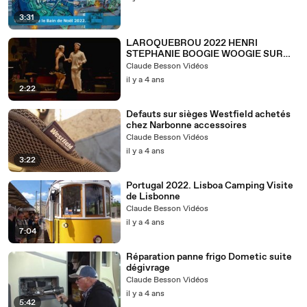
3:31
LAROQUEBROU 2022 HENRI
STEPHANIE BOOGIE WOOGIE SUR
SCENE
Claude Besson Vidéos
il y a 4 ans
2:22
Defauts sur sièges Westfield achetés
chez Narbonne accessoires
Claude Besson Vidéos
il y a 4 ans
3:22
Portugal 2022. Lisboa Camping Visite
de Lisbonne
Claude Besson Vidéos
il y a 4 ans
7:04
Réparation panne frigo Dometic suite
dégivrage
Claude Besson Vidéos
il y a 4 ans
5:42