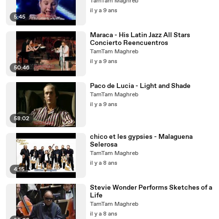
TamTam Maghreb
il y a 9 ans
5:45
Maraca - His Latin Jazz All Stars
Concierto Reencuentros
TamTam Maghreb
il y a 9 ans
50:46
Paco de Lucia - Light and Shade
TamTam Maghreb
il y a 9 ans
58:02
chico et les gypsies - Malaguena
Selerosa
TamTam Maghreb
il y a 8 ans
4:15
Stevie Wonder Performs Sketches of a
Life
TamTam Maghreb
il y a 8 ans