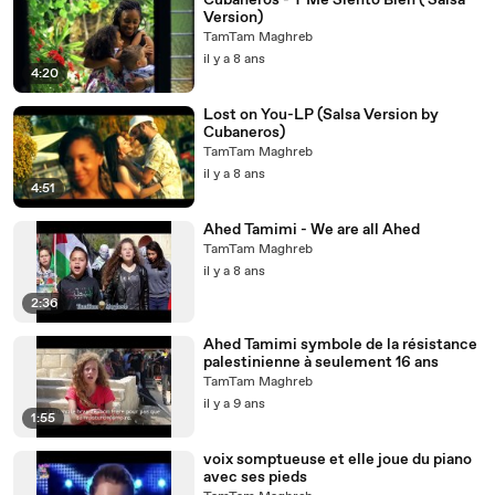
Cubaneros - Y Me Siento Bien ( Salsa
Version)
TamTam Maghreb
il y a 8 ans
4:20
Lost on You-LP (Salsa Version by
Cubaneros)
TamTam Maghreb
il y a 8 ans
4:51
Ahed Tamimi - We are all Ahed
TamTam Maghreb
il y a 8 ans
2:36
Ahed Tamimi symbole de la résistance
palestinienne à seulement 16 ans
TamTam Maghreb
il y a 9 ans
1:55
voix somptueuse et elle joue du piano
avec ses pieds