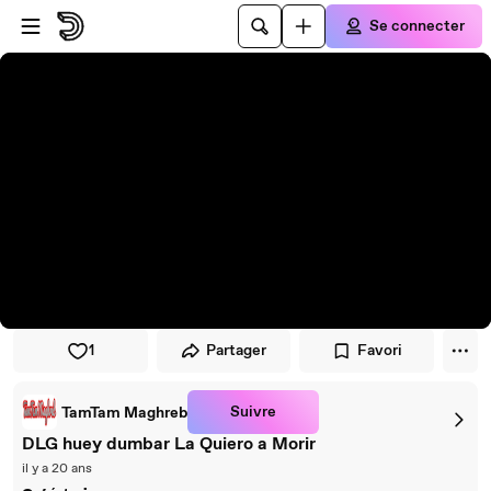
Passer au player
Passer au contenu principal
Se connecter
1
Partager
Favori
Suivre
TamTam Maghreb
DLG huey dumbar La Quiero a Morir
il y a 20 ans