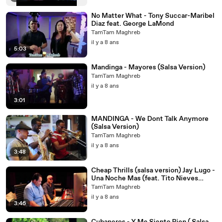
No Matter What - Tony Succar-Maribel
Diaz feat. George LaMond
TamTam Maghreb
il y a 8 ans
5:03
Mandinga - Mayores (Salsa Version)
TamTam Maghreb
il y a 8 ans
3:01
MANDINGA - We Dont Talk Anymore
(Salsa Version)
TamTam Maghreb
il y a 8 ans
3:48
Cheap Thrills (salsa version) Jay Lugo -
Una Noche Mas (feat. Tito Nieves
MANDINGA Surbana)
TamTam Maghreb
il y a 8 ans
3:46