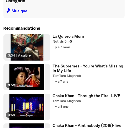
Catégorie
🎵
Musique
Recommandations
La Quiero a Morir
Notivisión
il y a 7 mois
3:34
|
À suivre
The Supremes - You're What's Missing
In My Life
TamTam Maghreb
il y a 7 ans
3:50
Chaka Khan - Through the Fire -LIVE
TamTam Maghreb
il y a 8 ans
4:54
Chaka Khan - Aint nobody (2016)-live