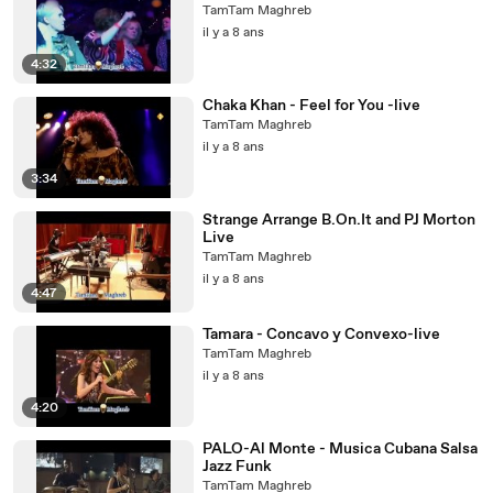
TamTam Maghreb
il y a 8 ans
4:32
Chaka Khan - Feel for You -live
TamTam Maghreb
il y a 8 ans
3:34
Strange Arrange B.On.It and PJ Morton
Live
TamTam Maghreb
il y a 8 ans
4:47
Tamara - Concavo y Convexo-live
TamTam Maghreb
il y a 8 ans
4:20
PALO-Al Monte - Musica Cubana Salsa
Jazz Funk
TamTam Maghreb