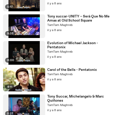
il y a 8 ans
5:17
Tony succar-UNITY – Será Que No Me
Amas at Old School Square
TamTam Maghreb
il y a 8 ans
8:33
Evolution of Michael Jackson -
Pentatonix
TamTam Maghreb
il y a 8 ans
6:00
Carol of the Bells - Pentatonix
TamTam Maghreb
il y a 8 ans
4:11
Tony Succar, Michelangelo & Marc
Quiñones
TamTam Maghreb
il y a 8 ans
5:27