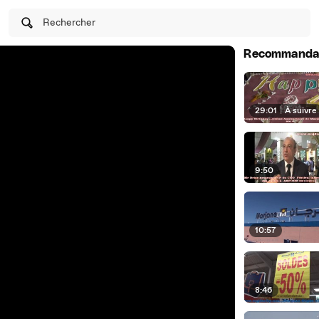
Rechercher
Recommanda
29:01
|
À suivre
9:50
10:57
8:46