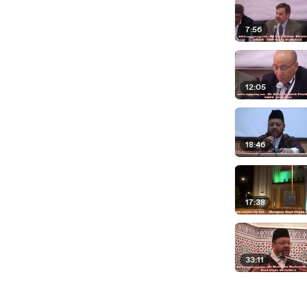
7:56
12:05
18:46
17:38
33:11