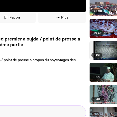
25:08
Favori
Plus
16:47
int de presse a
éme partie -
3:06
 / point de presse a propos du boycotages des
9:16
5:40