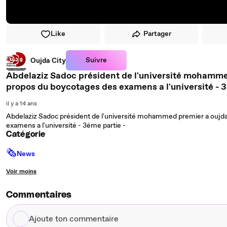
Like
Partager
Suivre
Oujda City
Abdelaziz Sadoc président de l'université mohammed premier a oujda / po
propos du boycotages des examens a l'université - 3
il y a 14 ans
Abdelaziz Sadoc président de l'université mohammed premier a oujda
examens a l'université - 3éme partie -
Catégorie
🗞
News
Voir moins
Commentaires
Ajoute