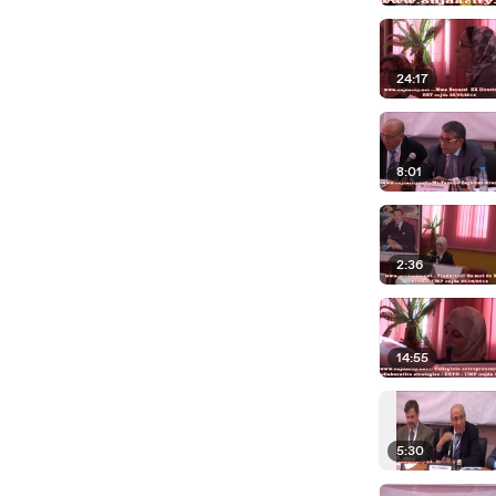
24:17
8:01
2:36
14:55
5:30