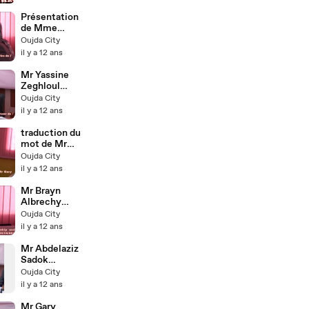
الالمانية
Présentation
de Mme
Benazzi Ex
Oujda City
directrice de l'
il y a 12 ans
ESTO
Mr Yassine
Zeghloul
Directeur de l'
Oujda City
EST Oujda -
il y a 12 ans
UMPO
traduction du
mot de Mr
Gary Bittner
Oujda City
ESTO - UMP
il y a 12 ans
oujda
Mr Brayn
Albrechy
Collegiate
Oujda City
entrepreneurs
il y a 12 ans
hip and
colleborative
Mr Abdelaziz
strategies
Sadok
ESTO - UMP
Président de
Oujda City
oujda
l'univérsité
il y a 12 ans
mohammed
premier oujda
Mr Gary