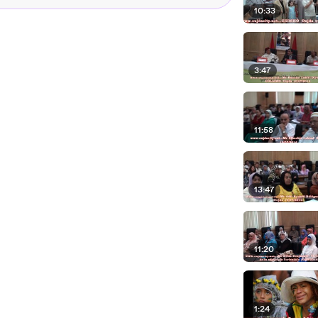
10:33
3:47
11:58
13:47
11:20
1:24