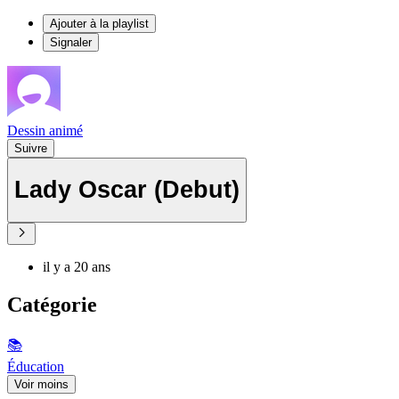
Ajouter à la playlist
Signaler
Dessin animé
Suivre
Lady Oscar (Debut)
il y a 20 ans
Catégorie
📚
Éducation
Voir moins