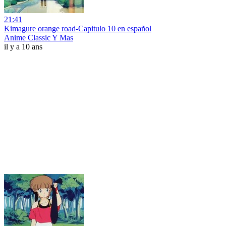
21:41
Kimagure orange road-Capitulo 10 en español
Anime Classic Y Mas
il y a 10 ans