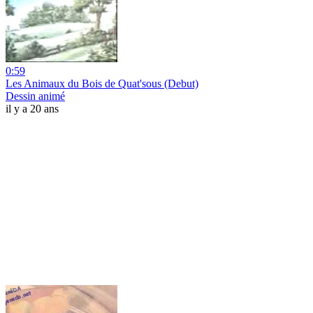
0:59
Les Animaux du Bois de Quat'sous (Debut)
Dessin animé
il y a 20 ans