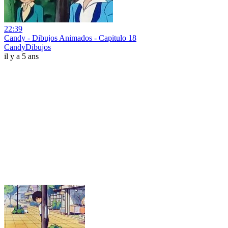
22:39
Candy - Dibujos Animados - Capitulo 18
CandyDibujos
il y a 5 ans