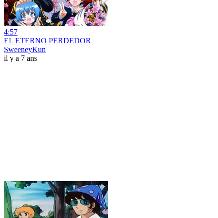
4:57
EL ETERNO PERDEDOR
SweeneyKun
il y a 7 ans