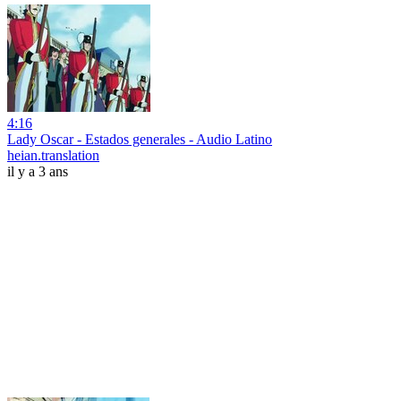
4:16
Lady Oscar - Estados generales - Audio Latino
heian.translation
il y a 3 ans