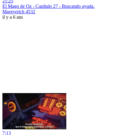
21:25
El Mago de Oz - Capítulo 27 - Buscando ayuda.
Margyerich 4532
il y a 6 ans
7:13