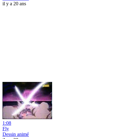
il y a 20 ans
1:08
Fly
Dessin animé