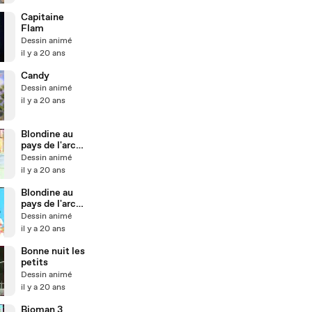
Capitaine
Flam
Dessin animé
il y a 20 ans
Candy
Dessin animé
il y a 20 ans
Blondine au
pays de l'arc-
en-ciel 2
Dessin animé
il y a 20 ans
Blondine au
pays de l'arc-
en-ciel
Dessin animé
il y a 20 ans
Bonne nuit les
petits
Dessin animé
il y a 20 ans
Bioman 3