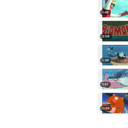
1:48
2:09
1:36
1:57
0:56