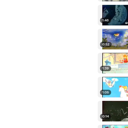
1:46
0:52
1:39
1:05
0:14