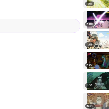
1:01
1:08
1:08
1:22
1:33
0:51