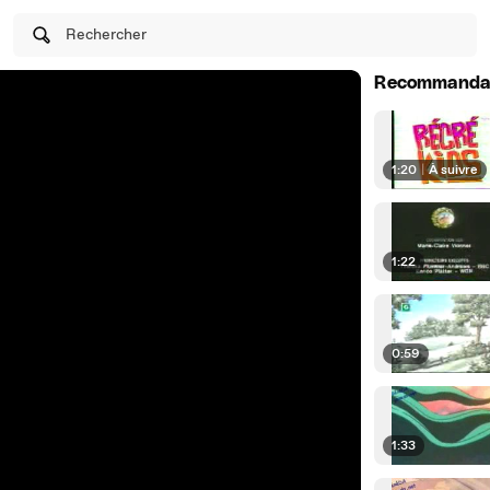
Rechercher
Recommanda
1:20
|
À suivre
1:22
0:59
1:33