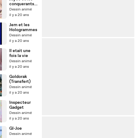
conquerants
de la lumiere
Dessin animé
il y a 20 ans
Jem et les
Hologrammes
Dessin animé
il y a 20 ans
Il etait une
fois la vie
Dessin animé
il y a 20 ans
Goldorak
(Transfert)
Dessin animé
il y a 20 ans
Inspecteur
Gadget
Dessin animé
il y a 20 ans
GI-Joe
Dessin animé