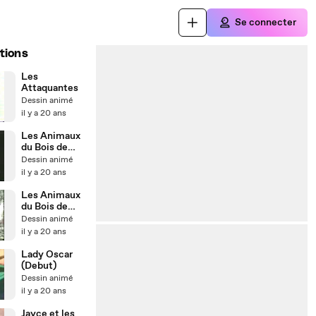
Se connecter
tions
Les
Attaquantes
Dessin animé
il y a 20 ans
Les Animaux
du Bois de
Quat'sous
Dessin animé
(Fin)
il y a 20 ans
Les Animaux
du Bois de
Quat'sous
Dessin animé
(Debut)
il y a 20 ans
Lady Oscar
(Debut)
Dessin animé
il y a 20 ans
Jayce et les