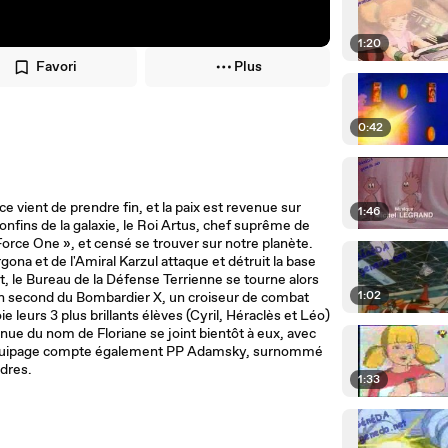
1:20
Favori
Plus
0:42
ce vient de prendre fin, et la paix est revenue sur
1:46
confins de la galaxie, le Roi Artus, chef suprême de
orce One », et censé se trouver sur notre planète.
na et de l'Amiral Karzul attaque et détruit la base
t, le Bureau de la Défense Terrienne se tourne alors
1:02
n second du Bombardier X, un croiseur de combat
 leurs 3 plus brillants élèves (Cyril, Héraclès et Léo)
nue du nom de Floriane se joint bientôt à eux, avec
 L'équipage compte également PP Adamsky, surnommé
rdres.
1:33