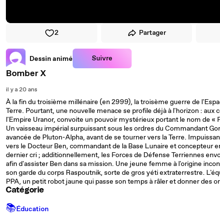
2
Partager
Suivre
Dessin animé
Bomber X
il y a 20 ans
À la fin du troisième millénaire (en 2999), la troisème guerre de l'Espa
Terre. Pourtant, une nouvelle menace se profile déjà à l'horizon : aux 
l'Empire Uranor, convoite un pouvoir mystérieux portant le nom de « F
Un vaisseau impérial surpuissant sous les ordres du Commandant Gorgo
avancée de Pluton-Alpha, avant de se tourner vers la Terre. Impuissan
vers le Docteur Ben, commandant de la Base Lunaire et concepteur e
dernier cri ; additionnellement, les Forces de Défense Terriennes envoie
afin d'assister Ben dans sa mission. Une jeune femme à l'origine incon
son garde du corps Raspoutnik, sorte de gros yéti extraterrestre.
PPA, un petit robot jaune qui passe son temps à râler et donner des o
Catégorie
📚
Éducation