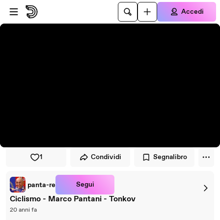
Vai al lettore
Passa al contenuto principale
Accedi
1
Condividi
Segnalibro
Segui
panta-re
Ciclismo - Marco Pantani - Tonkov
20 anni fa