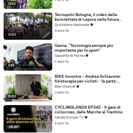
7 anni fa
0:42
Tecnopolo Bologna, il video della
biciclettata di Lepore nella futura
ciclabile
Quotidiano Nazionale
4 anni fa
0:53
Ganna: "Tecnologia sempre piu'
importante per lo sport"
Gazzetta di Parma
2 anni fa
1:16
BIKE Incontra – Andrea Schiavone:
fisioterapia per ciclisti - 1a parte:
massaggio sportivo
Bike Channel
3 anni fa
6:23
CYCLINGLANDS EP345 - 9 gare di
ciclocross, dalle Marche al Trentino
Canale Europa TV
2 anni fa
26:27