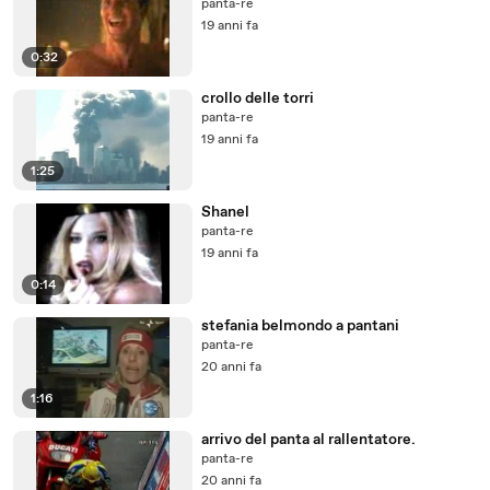
panta-re
19 anni fa
0:32
crollo delle torri
panta-re
19 anni fa
1:25
Shanel
panta-re
19 anni fa
0:14
stefania belmondo a pantani
panta-re
20 anni fa
1:16
arrivo del panta al rallentatore.
panta-re
20 anni fa