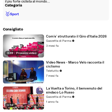
il piu forte ciclista al mondo...
Categoria
🥇
Sport
Consigliato
Com'e' strutturato il Giro d'Italia 2026
Gazzetta di Parma
3 mesi fa
3:39
|
Prossimi video
Video News - Marco Velo racconta il
ciclismo
Teletutto
7 mesi fa
1:48
La Vuelta a Torino, il benvenuto del
sindaco Lo Russo
Gazzetta di Parma
1 anno fa
0:34