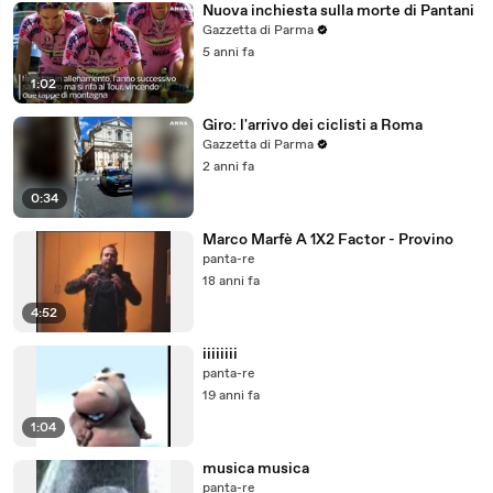
Nuova inchiesta sulla morte di Pantani
Gazzetta di Parma
5 anni fa
1:02
Giro: l'arrivo dei ciclisti a Roma
Gazzetta di Parma
2 anni fa
0:34
Marco Marfè A 1X2 Factor - Provino
panta-re
18 anni fa
4:52
iiiiiiii
panta-re
19 anni fa
1:04
musica musica
panta-re