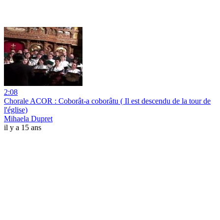
2:08
Chorale ACOR : Coborât-a coborâtu ( Il est descendu de la tour de
l'église)
Mihaela Dupret
il y a 15 ans