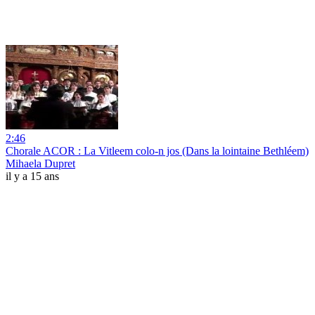
2:46
Chorale ACOR : La Vitleem colo-n jos (Dans la lointaine Bethléem)
Mihaela Dupret
il y a 15 ans