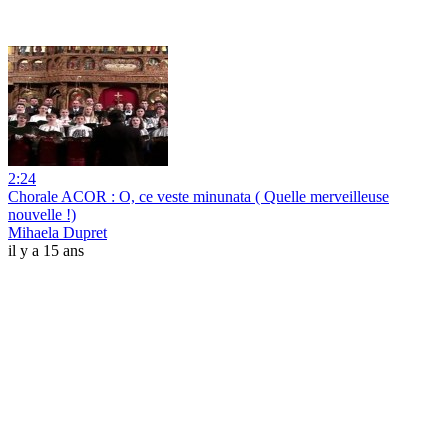
2:24
Chorale ACOR : O, ce veste minunata ( Quelle merveilleuse
nouvelle !)
Mihaela Dupret
il y a 15 ans