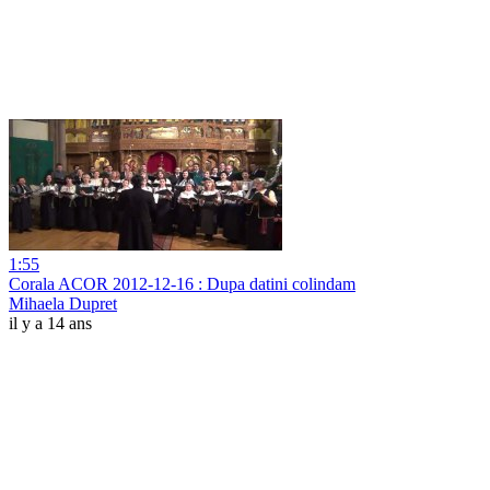
1:55
Corala ACOR 2012-12-16 : Dupa datini colindam
Mihaela Dupret
il y a 14 ans