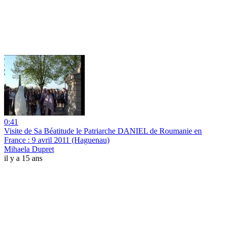
0:41
Visite de Sa Béatitude le Patriarche DANIEL de Roumanie en
France : 9 avril 2011 (Haguenau)
Mihaela Dupret
il y a 15 ans