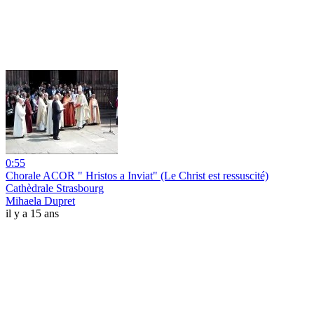
0:55
Chorale ACOR " Hristos a Inviat" (Le Christ est ressuscité)
Cathèdrale Strasbourg
Mihaela Dupret
il y a 15 ans