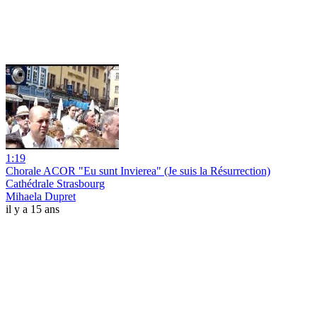
1:19
Chorale ACOR "Eu sunt Invierea" (Je suis la Résurrection)
Cathédrale Strasbourg
Mihaela Dupret
il y a 15 ans