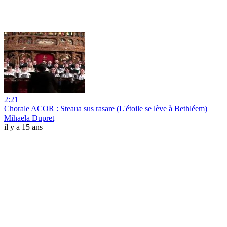
2:21
Chorale ACOR : Steaua sus rasare (L'étoile se lève à Bethléem)
Mihaela Dupret
il y a 15 ans