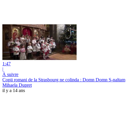
1:47
|
À suivre
Copii romani de la Strasbourg ne colinda : Domn Domn S-naltam
Mihaela Dupret
il y a 14 ans