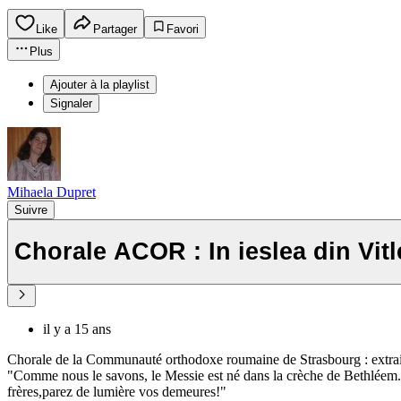
Like
Partager
Favori
Plus
Ajouter à la playlist
Signaler
Mihaela Dupret
Suivre
Chorale ACOR : In ieslea din Vit
il y a 15 ans
Chorale de la Communauté orthodoxe roumaine de Strasbourg : extrai
"Comme nous le savons, le Messie est né dans la crèche de Bethléem. Il 
frères,parez de lumière vos demeures!"