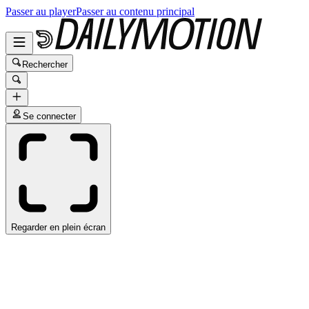
Passer au player
Passer au contenu principal
Rechercher
Se connecter
Regarder en plein écran