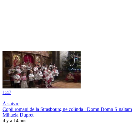
1:47
|
À suivre
Copii romani de la Strasbourg ne colinda : Domn Domn S-naltam
Mihaela Dupret
il y a 14 ans