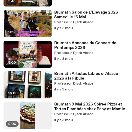
3:46
Brumath Salon de L'Elevage 2026
Samedi le 16 Mai
Professeur Djack Alsace
il y a 3 mois
11:12
Brumath Annonce du Concert de
Printemps 2026
Professeur Djack Alsace
il y a 3 mois
5:00
Brumath Artistes Libres d' Alsace
2026 à la Fibule
Professeur Djack Alsace
il y a 3 mois
16:03
Brumath 9 Mai 2026 Soirée Pizza et
Tartes Flambées chez Papy et Mamie
Professeur Djack Alsace
il y a 3 mois
9:00