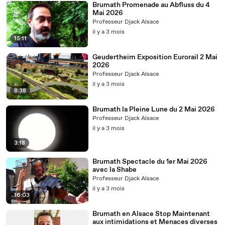
Brumath Promenade au Abfluss du 4
Mai 2026
Professeur Djack Alsace
il y a 3 mois
15:11
Geudertheim Exposition Eurorail 2 Mai
2026
Professeur Djack Alsace
il y a 3 mois
8:38
Brumath la Pleine Lune du 2 Mai 2026
Professeur Djack Alsace
il y a 3 mois
3:18
Brumath Spectacle du 1er Mai 2026
avec la Shabe
Professeur Djack Alsace
il y a 3 mois
16:03
Brumath en Alsace Stop Maintenant
aux intimidations et Menaces diverses