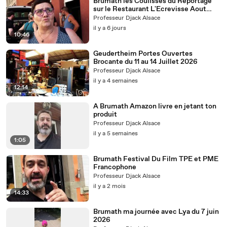
Brumath les Coulisses du Reportage
sur le Restaurant L'Ecrevisse Aout
2026
Professeur Djack Alsace
il y a 6 jours
10:46
Geudertheim Portes Ouvertes
Brocante du 11 au 14 Juillet 2026
Professeur Djack Alsace
il y a 4 semaines
12:14
A Brumath Amazon livre en jetant ton
produit
Professeur Djack Alsace
il y a 5 semaines
1:05
Brumath Festival Du Film TPE et PME
Francophone
Professeur Djack Alsace
il y a 2 mois
14:33
Brumath ma journée avec Lya du 7 juin
2026