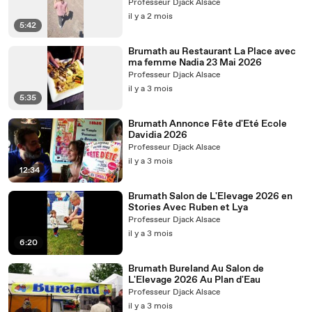
Professeur Djack Alsace
il y a 2 mois
5:42
Brumath au Restaurant La Place avec
ma femme Nadia 23 Mai 2026
Professeur Djack Alsace
il y a 3 mois
5:35
Brumath Annonce Fête d'Eté Ecole
Davidia 2026
Professeur Djack Alsace
il y a 3 mois
12:34
Brumath Salon de L'Elevage 2026 en
Stories Avec Ruben et Lya
Professeur Djack Alsace
il y a 3 mois
6:20
Brumath Bureland Au Salon de
L'Elevage 2026 Au Plan d'Eau
Professeur Djack Alsace
il y a 3 mois