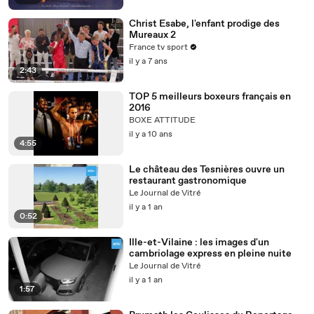
Christ Esabe, l'enfant prodige des
Mureaux 2
France tv sport
il y a 7 ans
2:43
TOP 5 meilleurs boxeurs français en
2016
BOXE ATTITUDE
il y a 10 ans
4:55
Le château des Tesnières ouvre un
restaurant gastronomique
Le Journal de Vitré
il y a 1 an
0:52
Ille-et-Vilaine : les images d'un
cambriolage express en pleine nuite
Le Journal de Vitré
il y a 1 an
1:57