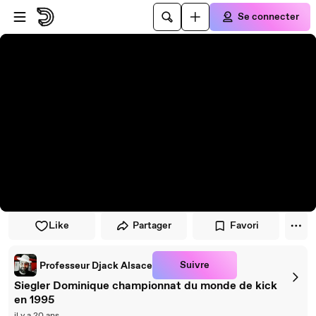
Passer au player
Passer au contenu principal
Se connecter
Like
Partager
Favori
Suivre
Professeur Djack Alsace
Siegler Dominique championnat du monde de kick
en 1995