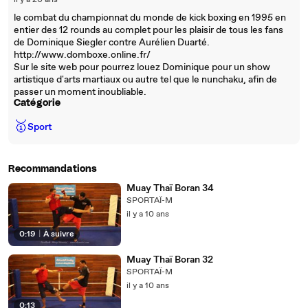
il y a 20 ans
le combat du championnat du monde de kick boxing en 1995 en
entier des 12 rounds au complet pour les plaisir de tous les fans
de Dominique Siegler contre Aurélien Duarté.
http://www.domboxe.online.fr/
Sur le site web pour pourrez louez Dominique pour un show
artistique d'arts martiaux ou autre tel que le nunchaku, afin de
passer un moment inoubliable.
Catégorie
🥇
Sport
Recommandations
Muay Thaï Boran 34
SPORTAÏ-M
il y a 10 ans
0:19
|
À suivre
Muay Thaï Boran 32
SPORTAÏ-M
il y a 10 ans
0:13