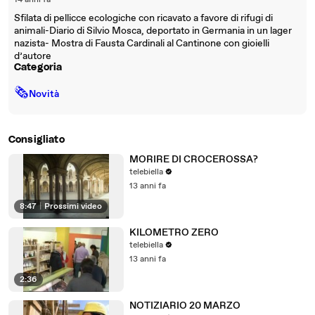
14 anni fa
Sfilata di pellicce ecologiche con ricavato a favore di rifugi di
animali-Diario di Silvio Mosca, deportato in Germania in un lager
nazista- Mostra di Fausta Cardinali al Cantinone con gioielli
d’autore
Categoria
🗞
Novità
Consigliato
MORIRE DI CROCEROSSA?
telebiella
13 anni fa
8:47
|
Prossimi video
KILOMETRO ZERO
telebiella
13 anni fa
2:36
NOTIZIARIO 20 MARZO