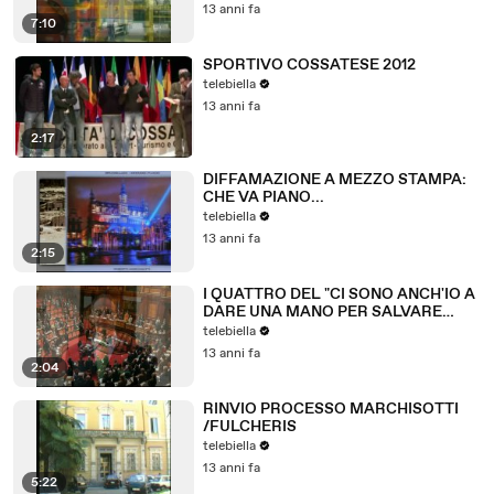
13 anni fa
7:10
SPORTIVO COSSATESE 2012
telebiella
13 anni fa
2:17
DIFFAMAZIONE A MEZZO STAMPA:
CHE VA PIANO...
telebiella
13 anni fa
2:15
I QUATTRO DEL "CI SONO ANCH'IO A
DARE UNA MANO PER SALVARE
L'ITALIA
telebiella
13 anni fa
2:04
RINVIO PROCESSO MARCHISOTTI
/FULCHERIS
telebiella
13 anni fa
5:22