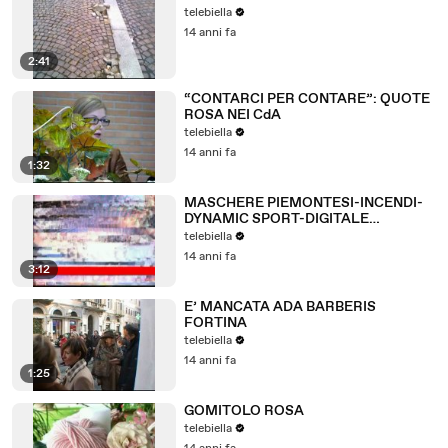
telebiella
14 anni fa
2:41
“CONTARCI PER CONTARE”: QUOTE
ROSA NEI CdA
telebiella
14 anni fa
1:32
MASCHERE PIEMONTESI-INCENDI-
DYNAMIC SPORT-DIGITALE
TERRESTRE
telebiella
14 anni fa
3:12
E’ MANCATA ADA BARBERIS
FORTINA
telebiella
14 anni fa
1:25
GOMITOLO ROSA
telebiella