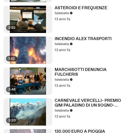
ASTEROIDI E FREQUENZE
telebiella
13 anni fa
2:22
INCENDIO ALEX TRASPORTI
telebiella
13 anni fa
1:52
MARCHISOTTI DENUNCIA
FULCHERIS
telebiella
13 anni fa
3:46
CARNEVALE VERCELLI- PREMIO
GIM PALADINO DI UN SOGNO-
INCENDI
telebiella
13 anni fa
3:20
130.000 EURO A PIOGGIA