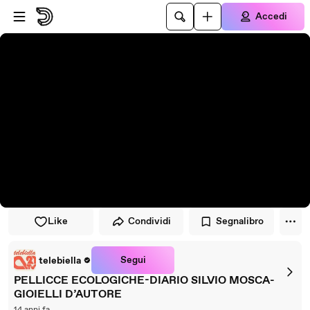
Vai al lettore
Passa al contenuto principale
Accedi
Like
Condividi
Segnalibro
Segui
telebiella
PELLICCE ECOLOGICHE-DIARIO SILVIO MOSCA-
GIOIELLI D’AUTORE