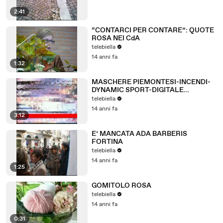
2:41
“CONTARCI PER CONTARE”: QUOTE
ROSA NEI CdA
telebiella
14 anni fa
1:32
MASCHERE PIEMONTESI-INCENDI-
DYNAMIC SPORT-DIGITALE
TERRESTRE
telebiella
14 anni fa
3:12
E’ MANCATA ADA BARBERIS
FORTINA
telebiella
14 anni fa
1:25
GOMITOLO ROSA
telebiella
14 anni fa
0:31