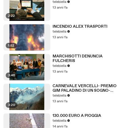
telebiella
13 anni fa
2:22
INCENDIO ALEX TRASPORTI
telebiella
13 anni fa
1:52
MARCHISOTTI DENUNCIA
FULCHERIS
telebiella
13 anni fa
3:46
CARNEVALE VERCELLI- PREMIO
GIM PALADINO DI UN SOGNO-
INCENDI
telebiella
13 anni fa
3:20
130.000 EURO A PIOGGIA
telebiella
14 anni fa