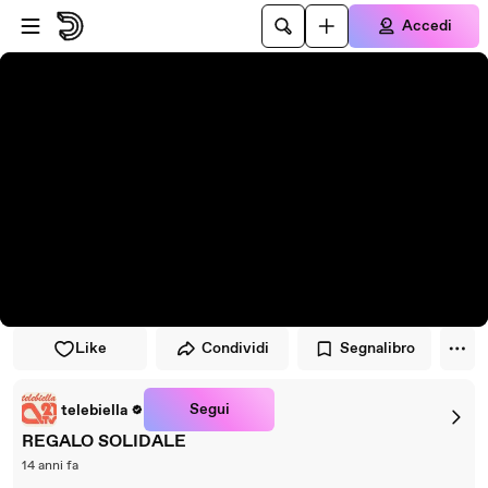
Vai al lettore
Passa al contenuto principale
Accedi
Like
Condividi
Segnalibro
Segui
telebiella
REGALO SOLIDALE
14 anni fa