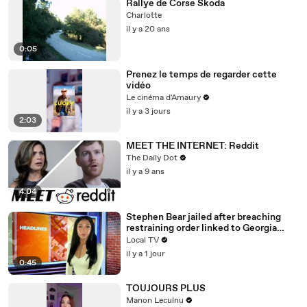
Rallye de Corse Skoda
Charlotte
il y a 20 ans
0:05
Prenez le temps de regarder cette
vidéo
Le cinéma d'Amaury
il y a 3 jours
2:03
MEET THE INTERNET: Reddit
The Daily Dot
il y a 9 ans
4:04
Stephen Bear jailed after breaching
restraining order linked to Georgia
Harrison
Local TV
il y a 1 jour
0:45
TOUJOURS PLUS
Manon Leculnu