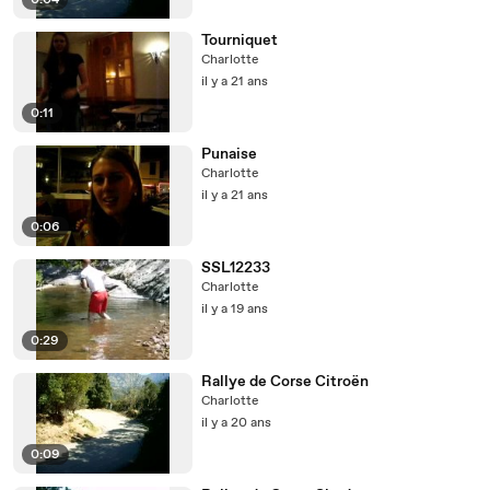
0:04
Tourniquet
Charlotte
il y a 21 ans
0:11
Punaise
Charlotte
il y a 21 ans
0:06
SSL12233
Charlotte
il y a 19 ans
0:29
Rallye de Corse Citroën
Charlotte
il y a 20 ans
0:09