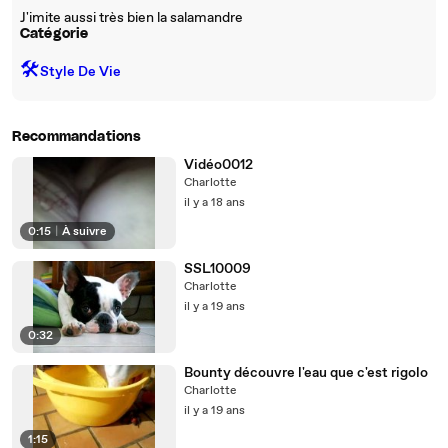
J'imite aussi très bien la salamandre
Catégorie
🛠️
Style De Vie
Recommandations
Vidéo0012
Charlotte
il y a 18 ans
0:15
|
À suivre
SSL10009
Charlotte
il y a 19 ans
0:32
Bounty découvre l'eau que c'est rigolo
Charlotte
il y a 19 ans
1:15