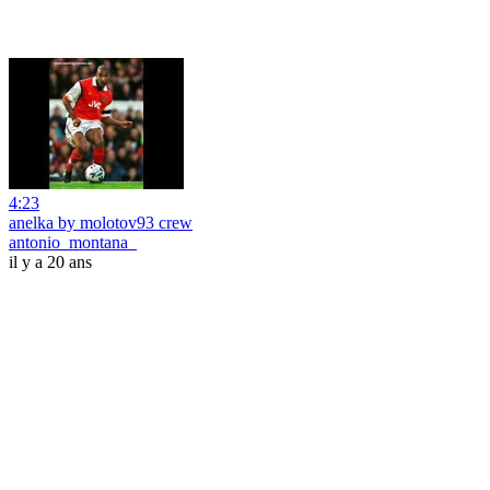
4:23
anelka by molotov93 crew
antonio_montana_
il y a 20 ans