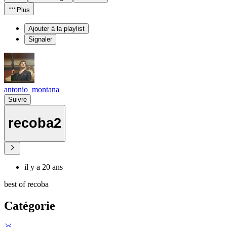
Plus
Ajouter à la playlist
Signaler
antonio_montana_
Suivre
recoba2
il y a 20 ans
best of recoba
Catégorie