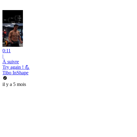
0:11
|
À suivre
Try again ! 💪
Tibo InShape
il y a 5 mois