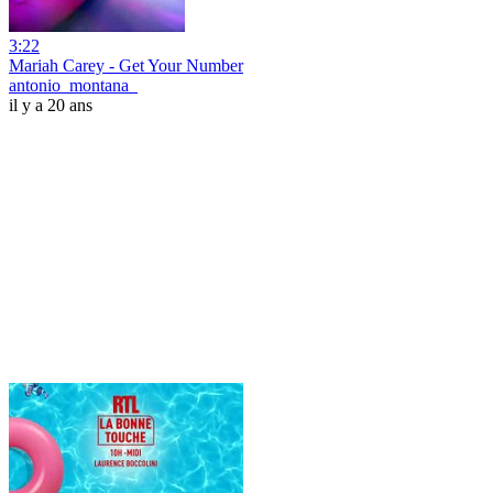
3:22
Mariah Carey - Get Your Number
antonio_montana_
il y a 20 ans