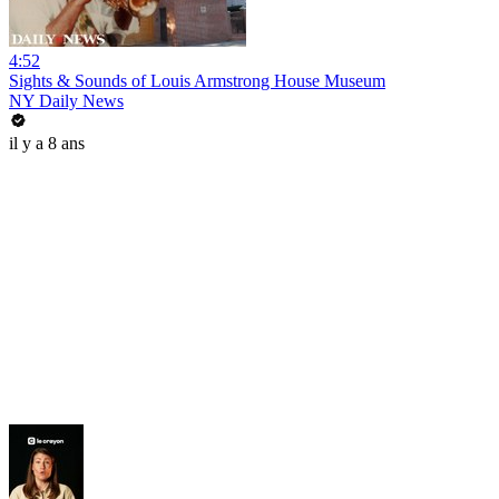
4:52
Sights & Sounds of Louis Armstrong House Museum
NY Daily News
il y a 8 ans