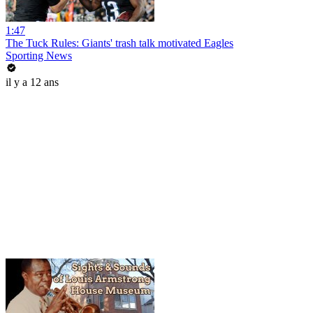
1:47
The Tuck Rules: Giants' trash talk motivated Eagles
Sporting News
il y a 12 ans