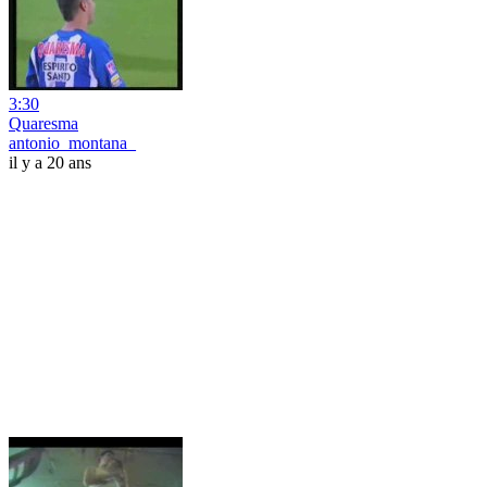
3:30
Quaresma
antonio_montana_
il y a 20 ans