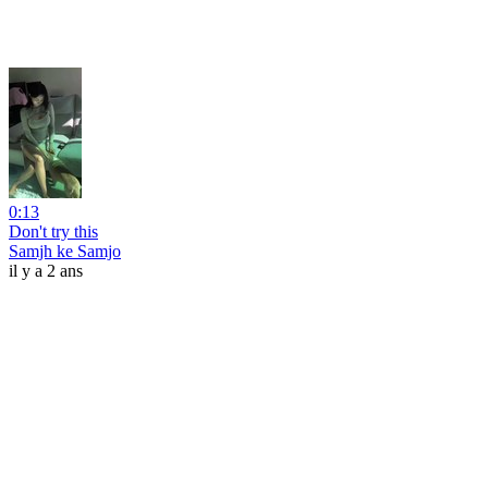
0:13
Don't try this
Samjh ke Samjo
il y a 2 ans