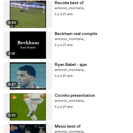
Recoba best of
antonio_montana_
il y a 21 ans
9:50
Beckham real compile
antonio_montana_
il y a 21 ans
2:16
Ryan Babel - ajax
antonio_montana_
il y a 21 ans
6:27
Cicinho presentation
antonio_montana_
il y a 21 ans
0:10
Messi best of
antonio_montana_