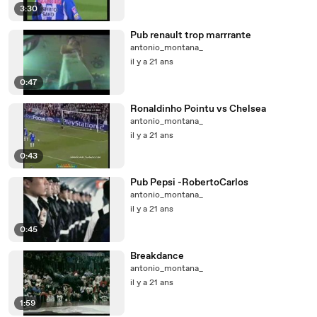
3:30
Pub renault trop marrrante
antonio_montana_
il y a 21 ans
0:47
Ronaldinho Pointu vs Chelsea
antonio_montana_
il y a 21 ans
0:43
Pub Pepsi -RobertoCarlos
antonio_montana_
il y a 21 ans
0:45
Breakdance
antonio_montana_
il y a 21 ans
1:59