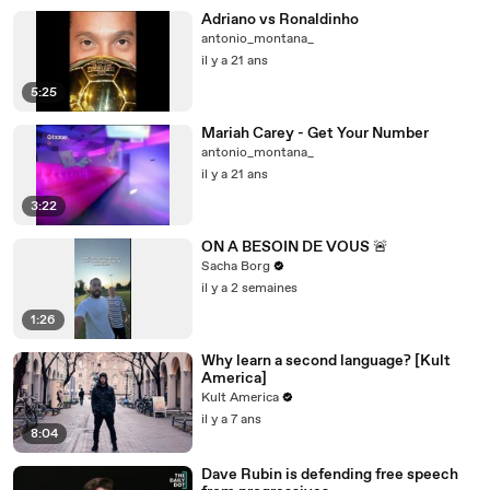
Adriano vs Ronaldinho
antonio_montana_
il y a 21 ans
5:25
Mariah Carey - Get Your Number
antonio_montana_
il y a 21 ans
3:22
ON A BESOIN DE VOUS 🚨
Sacha Borg
il y a 2 semaines
1:26
Why learn a second language? [Kult
America]
Kult America
il y a 7 ans
8:04
Dave Rubin is defending free speech