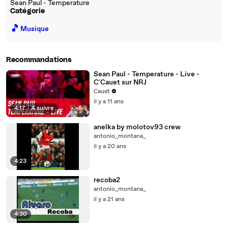
Sean Paul - Temperature
Catégorie
🎵
Musique
Recommandations
Sean Paul - Temperature - Live -
C'Cauet sur NRJ
Cauet
il y a 11 ans
4:17
|
À suivre
anelka by molotov93 crew
antonio_montana_
il y a 20 ans
4:23
recoba2
antonio_montana_
il y a 21 ans
4:30