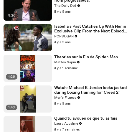
from progressives.
The Daily Dot
il y a 9 ans
8:26
Isabella's Past Catches Up With Her in
Exclusive Clip From the Next Episode
of "Cruel Summer"
POPSUGAR
il y a 3 ans
0:37
Theories sur la Fin de Spider-Man
Matteo Sapin
il y a 1 semaine
1:26
Watch: Michael B. Jordan looks jacked
during boxing training for ‘Creed 2’
Men's Fitness
il y a 9 ans
1:43
Quand tu avoues ce que tu as fais
Laury Aucalme
il y a 7 semaines