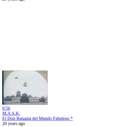
0:56
M.A.S.K.
El Don Banania del Mundo Fabuloso *
20 years ago