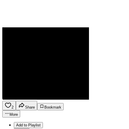
2
Share
Bookmark
More
Add to Playlist