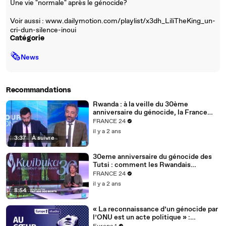
Une vie "normale" après le génocide?
Voir aussi : www.dailymotion.com/playlist/x3dh_LiliTheKing_un-
cri-dun-silence-inoui
Catégorie
🗞
News
Recommandations
Rwanda : à la veille du 30ème
anniversaire du génocide, la France
reconnaît qu'elle "aurait pu arrêter" les
FRANCE 24
massacres des Tutsi
il y a 2 ans
3:37
|
À suivre
30eme anniversaire du génocide des
Tutsi : comment les Rwandais
surmontent le traumatisme
FRANCE 24
aujourd'hui ?
il y a 2 ans
8:54
« La reconnaissance d’un génocide par
l’ONU est un acte politique » :
comment le terme de génocide a-t-il