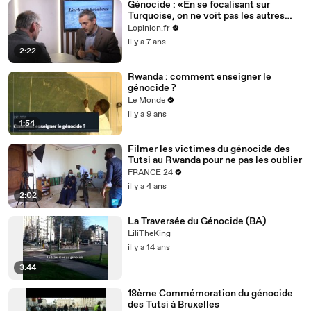
Génocide : «En se focalisant sur
Turquoise, on ne voit pas les autres
opérations », explique Laurent Larcher
Lopinion.fr
(journaliste)
il y a 7 ans
2:22
Rwanda : comment enseigner le
génocide ?
Le Monde
il y a 9 ans
1:54
Filmer les victimes du génocide des
Tutsi au Rwanda pour ne pas les oublier
FRANCE 24
il y a 4 ans
2:02
La Traversée du Génocide (BA)
LiliTheKing
il y a 14 ans
3:44
18ème Commémoration du génocide
des Tutsi à Bruxelles