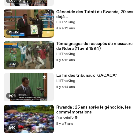
1:05:46
Génocide des Tutsti du Rwanda, 20 ans
déjà...
LiliTheKing
il y a 12 ans
19:05
Témoignages de rescapés du massacre
de Ndera (11 avril 1994)
LiliTheKing
il y a 12 ans
3:03
La fin des tribunaux "GACACA"
LiliTheKing
il y a 14 ans
1:06
Rwanda : 25 ans après le génocide, les
commémorations
franceinfo
il y a 7 ans
1:46