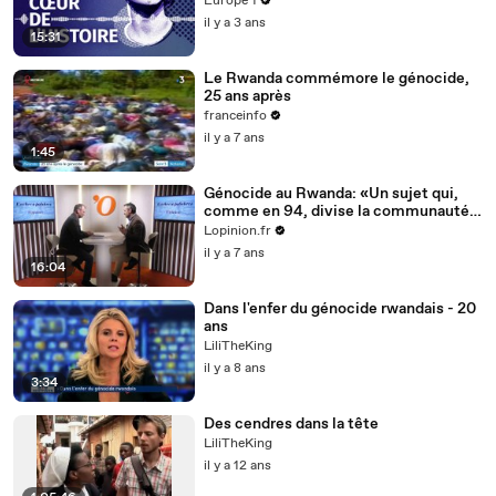
Europe 1
évolué au fil de l’Histoire ?
il y a 3 ans
15:31
Le Rwanda commémore le génocide,
25 ans après
franceinfo
il y a 7 ans
1:45
Génocide au Rwanda: «Un sujet qui,
comme en 94, divise la communauté
française de manière spectaculaire»,
Lopinion.fr
selon Laurent Larcher
il y a 7 ans
16:04
Dans l'enfer du génocide rwandais - 20
ans
LiliTheKing
il y a 8 ans
3:34
Des cendres dans la tête
LiliTheKing
il y a 12 ans