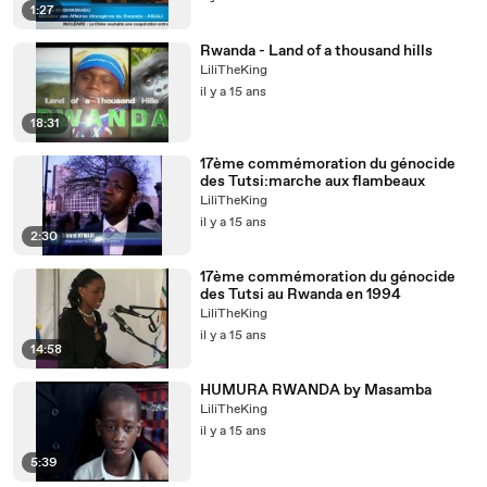
1:27
Rwanda - Land of a thousand hills
LiliTheKing
il y a 15 ans
18:31
17ème commémoration du génocide
des Tutsi:marche aux flambeaux
LiliTheKing
il y a 15 ans
2:30
17ème commémoration du génocide
des Tutsi au Rwanda en 1994
LiliTheKing
il y a 15 ans
14:58
HUMURA RWANDA by Masamba
LiliTheKing
il y a 15 ans
5:39