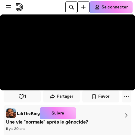
Passer au player
Passer au contenu principal
Se connecter
1
Partager
Favori
Suivre
LiliTheKing
Une vie "normale" après le génocide?
il y a 20 ans