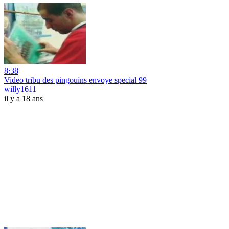
8:38
Video tribu des pingouins envoye special 99
willy1611
il y a 18 ans