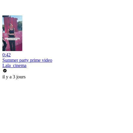
0:42
Summer party prime video
Lala_cinema
il y a 3 jours