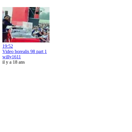
19:52
Video borealis 98 part 1
willy1611
il y a 18 ans