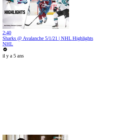
2:40
Sharks @ Avalanche 5/1/21 | NHL Highlights
NHL
il y a 5 ans