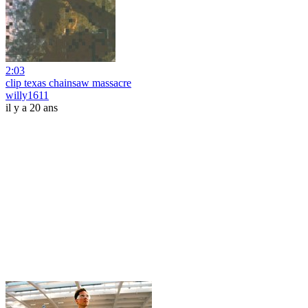
2:03
clip texas chainsaw massacre
willy1611
il y a 20 ans