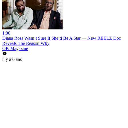
1:00
Diana Ross Wasn’t Sure If She’d Be A Star — New REELZ Doc
Reveals The Reason Why
OK Magazine
il y a 6 ans