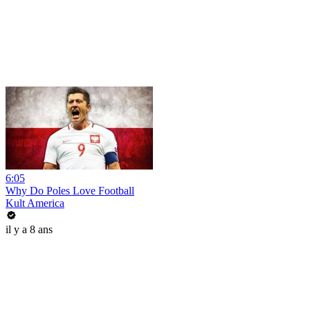
6:05
Why Do Poles Love Football
Kult America
il y a 8 ans