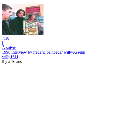
7:18
|
À suivre
1998 Interview by frederic beigbeder willy/Asselin
willy1611
il y a 16 ans