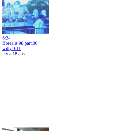
6:24
Borealis 98 part.00
willy1611
il y a 18 ans