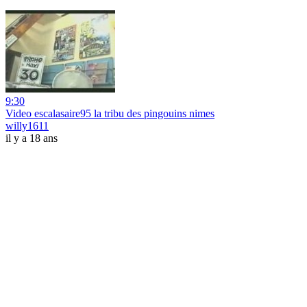
9:30
Video escalasaire95 la tribu des pingouins nimes
willy1611
il y a 18 ans