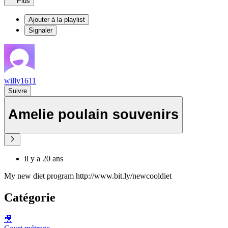
Plus
Ajouter à la playlist
Signaler
willy1611
Suivre
Amelie poulain souvenirs
il y a 20 ans
My new diet program http://www.bit.ly/newcooldiet
Catégorie
🎥