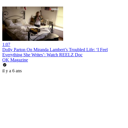
1:07
Dolly Parton On Miranda Lambert’s Troubled Life: ‘I Feel
Everything She Writes’: Watch REELZ Doc
OK Magazine
il y a 6 ans