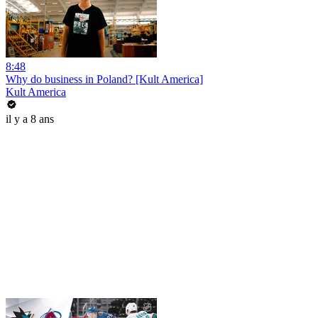
8:48
Why do business in Poland? [Kult America]
Kult America
il y a 8 ans