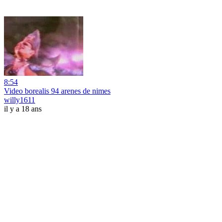
8:54
Video borealis 94 arenes de nimes
willy1611
il y a 18 ans