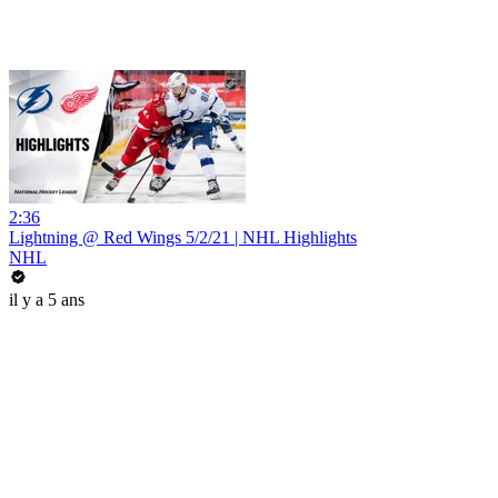
2:36
Lightning @ Red Wings 5/2/21 | NHL Highlights
NHL
il y a 5 ans