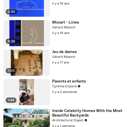
il y a 18 ans
2:30
Mozart - Linea
Gérard Massot
il y a 18 ans
6:35
Jeu de dames
Gérard Massot
il y a 17 ans
1:03
Parents et enfants
Cynthia Enparle
il y a 2 semaines
1:44
Inside Celebrity Homes With the Most
Beautiful Backyards
Architectural Digest
il y a 1 semaine