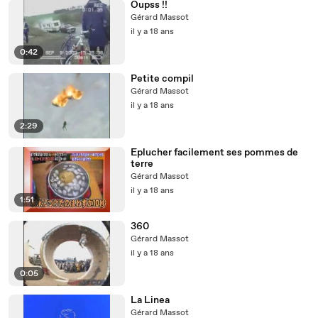
Oupss !!
Gérard Massot
il y a 18 ans
0:42
Petite compil
Gérard Massot
il y a 18 ans
2:29
Eplucher facilement ses pommes de
terre
Gérard Massot
il y a 18 ans
1:51
360
Gérard Massot
il y a 18 ans
0:05
La Linea
Gérard Massot