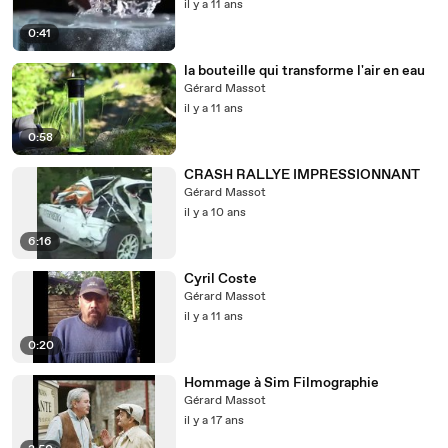
il y a 11 ans
0:41
la bouteille qui transforme l'air en eau
Gérard Massot
il y a 11 ans
0:58
CRASH RALLYE IMPRESSIONNANT
Gérard Massot
il y a 10 ans
6:16
Cyril Coste
Gérard Massot
il y a 11 ans
0:20
Hommage à Sim Filmographie
Gérard Massot
il y a 17 ans