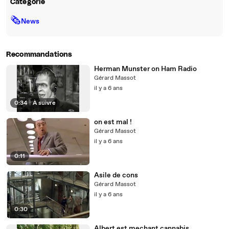
Catégorie
🗞
News
Recommandations
Herman Munster on Ham Radio
Gérard Massot
il y a 6 ans
0:34
|
À suivre
on est mal !
Gérard Massot
il y a 6 ans
0:11
Asile de cons
Gérard Massot
il y a 6 ans
0:30
Albert est mechant cannabis