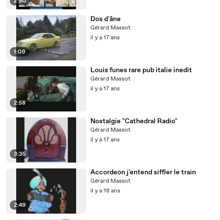
2:50
Dos d'âne
Gérard Massot
il y a 17 ans
1:09
Louis funes rare pub italie inedit
Gérard Massot
il y a 17 ans
2:58
Nostalgie "Cathedral Radio"
Gérard Massot
il y a 17 ans
3:35
Accordeon j'entend siffler le train
Gérard Massot
il y a 18 ans
2:49