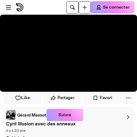
Passer au player
Passer au contenu principal
Se connecter
Like
Partager
Favori
Suivre
Gérard Massot
Cyril Illusion avec des anneaux
il y a 20 ans