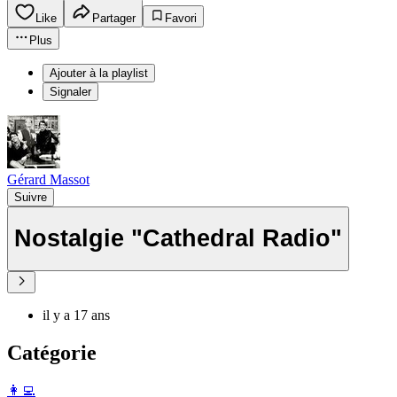
Like
Partager
Favori
Plus
Ajouter à la playlist
Signaler
Gérard Massot
Suivre
Nostalgie "Cathedral Radio"
il y a 17 ans
Catégorie
️👩‍💻️