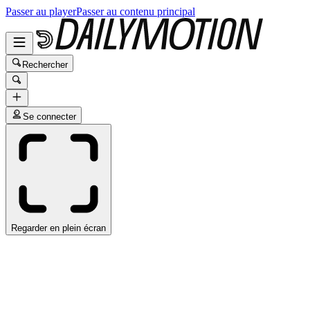
Passer au player
Passer au contenu principal
Rechercher
Se connecter
Regarder en plein écran