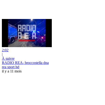
2:02
|
À suivre
RADIO REA- broccostella dna
rea sport hd
il y a 11 mois