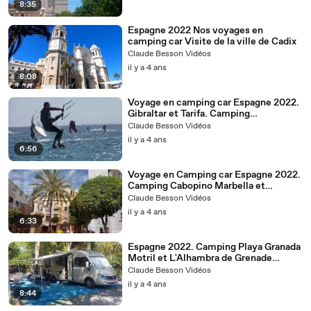
8:35
Espagne 2022 Nos voyages en
camping car Visite de la ville de Cadix
Claude Besson Vidéos
il y a 4 ans
8:08
Voyage en camping car Espagne 2022.
Gibraltar et Tarifa. Camping
Valdevaqueros .
Claude Besson Vidéos
il y a 4 ans
6:56
Voyage en Camping car Espagne 2022.
Camping Cabopino Marbella et
Caminito del Rey
Claude Besson Vidéos
il y a 4 ans
6:33
Espagne 2022. Camping Playa Granada
Motril et L'Alhambra de Grenade
Voyages en camping car espagne
Claude Besson Vidéos
il y a 4 ans
8:44