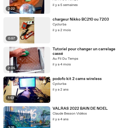
il y a 5 semaines
2:22
chargeur Nikko BC210 ou 7203
Cyclurba
il y a 2 mois
0:57
Tutoriel pour changer un carrelage
cassé
Au Fil Du Temps
il y a 4 mois
2:05
podofo kit 2 cams wireless
Cyclurba
il y a 2 ans
1:58
VALRAS 2022 BAIN DE NOEL
Claude Besson Vidéos
il y a 4 ans
3:31