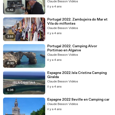
Claude Besson Vidéos
il y a 4 ans
5:42
Portugal 2022. Zambujeira do Mar et
Vila do milfontes
Claude Besson Vidéos
il y a 4 ans
3:55
Portugal 2022. Camping Alvor
Portimao en Algarve
Claude Besson Vidéos
il y a 4 ans
6:30
Espagne 2022.Isla Cristina Camping
Giralda
Claude Besson Vidéos
il y a 4 ans
5:36
Espagne 2022 Seville en Camping car
Claude Besson Vidéos
il y a 4 ans