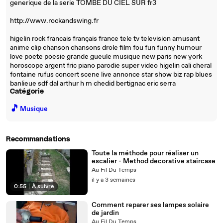
generique de la serie TOMBE DU CIEL SUR fr3
http://www.rockandswing.fr
higelin rock francais français france tele tv television amusant
anime clip chanson chansons drole film fou fun funny humour
love poete poesie grande gueule musique new paris new york
horoscope argent fric piano parodie super video higelin cali cheral
fontaine rufus concert scene live annonce star show biz rap blues
banlieue sdf dal arthur h m chedid bertignac eric serra
Catégorie
🎵
Musique
Recommandations
Toute la méthode pour réaliser un
escalier - Method decorative staircase
Au Fil Du Temps
il y a 3 semaines
0:55
|
À suivre
Comment reparer ses lampes solaire
de jardin
Au Fil Du Temps