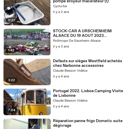
pompe broyeur macerateur (1)
Cyclurba
il y a 2 ans
0:27
STOCK-CAR A URSCHENHEIM
ALSACE DU 19 AOUT 2023
ROLLMOPS
Rollmops De Sausheim Alsace
il y a 3 ans
1:42
Defauts sur sièges Westfield achetés
chez Narbonne accessoires
Claude Besson Vidéos
il y a 4 ans
3:22
Portugal 2022. Lisboa Camping Visite
de Lisbonne
Claude Besson Vidéos
il y a 4 ans
7:04
Réparation panne frigo Dometic suite
dégivrage