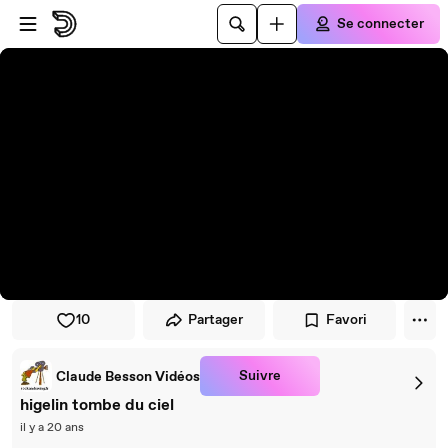
Passer au player
Passer au contenu principal
Se connecter
10
Partager
Favori
Suivre
Claude Besson Vidéos
higelin tombe du ciel
il y a 20 ans