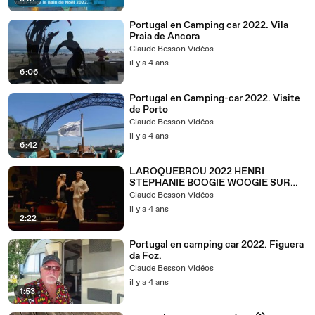
Portugal en Camping car 2022. Vila
Praia de Ancora
Claude Besson Vidéos
il y a 4 ans
6:06
Portugal en Camping-car 2022. Visite
de Porto
Claude Besson Vidéos
il y a 4 ans
6:42
LAROQUEBROU 2022 HENRI
STEPHANIE BOOGIE WOOGIE SUR
SCENE
Claude Besson Vidéos
il y a 4 ans
2:22
Portugal en camping car 2022. Figuera
da Foz.
Claude Besson Vidéos
il y a 4 ans
1:53